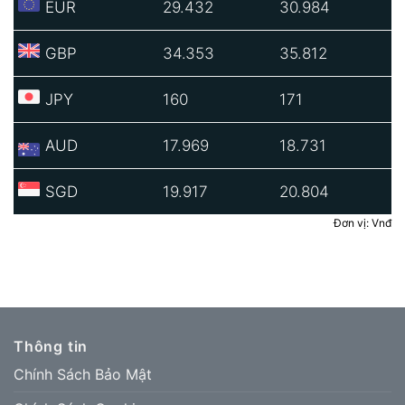
EUR
29.432
30.984
GBP
34.353
35.812
JPY
160
171
AUD
17.969
18.731
SGD
19.917
20.804
Đơn vị: Vnđ
Thông tin
Chính Sách Bảo Mật