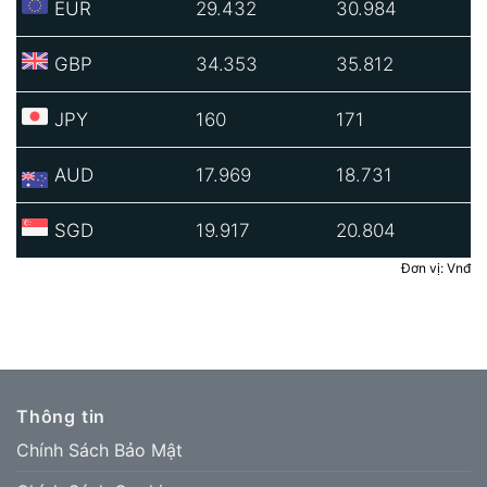
EUR
29.432
30.984
GBP
34.353
35.812
JPY
160
171
AUD
17.969
18.731
SGD
19.917
20.804
Đơn vị: Vnđ
Thông tin
Chính Sách Bảo Mật