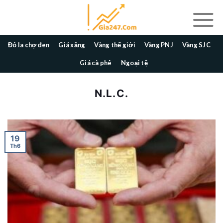
Skip
to
content
Đô la chợ đen
Giá xăng
Vàng thế giới
Vàng PNJ
Vàng SJC
Giá cà phê
Ngoại tệ
N.L.C.
19
Th6