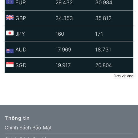
EUR
29.432
30.984
GBP
34.353
35.812
JPY
160
171
AUD
17.969
18.731
SGD
19.917
20.804
Đơn vị: Vnđ
Thông tin
Chính Sách Bảo Mật