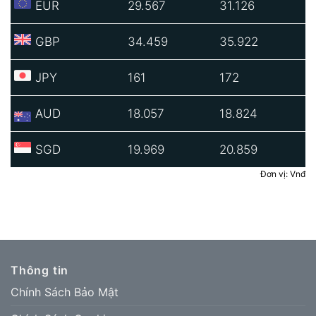
EUR
29.567
31.126
GBP
34.459
35.922
JPY
161
172
AUD
18.057
18.824
SGD
19.969
20.859
Đơn vị: Vnđ
Thông tin
Chính Sách Bảo Mật