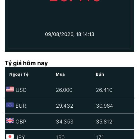
09/08/2026, 18:14:13
Tỷ giá hôm nay
Ngoại Tệ
Mua
Bán
USD
26.000
26.410
EUR
29.432
30.984
GBP
34.353
35.812
JPY
160
171