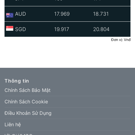
AUD
17.969
18.731
SGD
19.917
20.804
Đơn vị: Vnđ
Thông tin
Chính Sách Bảo Mật
Chính Sách Cookie
Điều Khoản Sử Dụng
Liên hệ