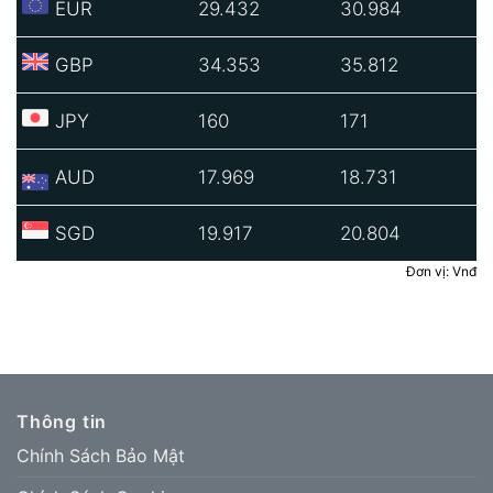
EUR
29.432
30.984
GBP
34.353
35.812
JPY
160
171
AUD
17.969
18.731
SGD
19.917
20.804
Đơn vị: Vnđ
Thông tin
Chính Sách Bảo Mật