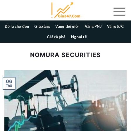
Skip
to
content
Đô la chợ đen
Giá xăng
Vàng thế giới
Vàng PNJ
Vàng SJC
Giá cà phê
Ngoại tệ
NOMURA SECURITIES
06
Th8