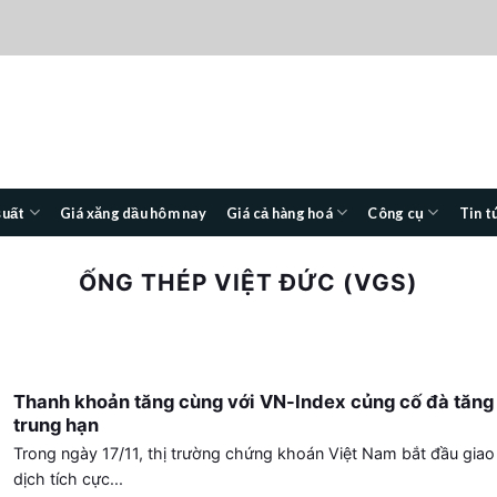
suất
Giá xăng dầu hôm nay
Giá cả hàng hoá
Công cụ
Tin t
ỐNG THÉP VIỆT ĐỨC (VGS)
Thanh khoản tăng cùng với VN-Index củng cố đà tăng
trung hạn
Trong ngày 17/11, thị trường chứng khoán Việt Nam bắt đầu giao
dịch tích cực...