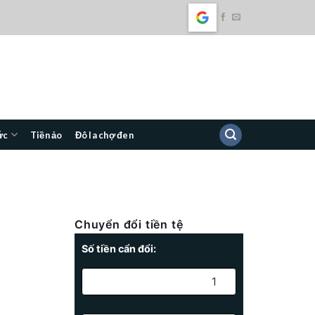
ức
Tiền ảo
Đô la chợ đen
Chuyển đổi tiền tệ
Số tiền cẩn đổi: