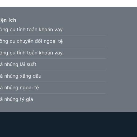
iện ích
ông cụ tính toán khoản vay
ông cụ chuyển đổi ngoại tệ
ông cụ tính toán khoản vay
ã nhúng lãi suất
ã nhúng xăng dầu
ã nhúng ngoại tệ
ã nhúng tỷ giá