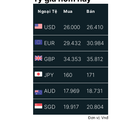
Ngoại Tệ
Mua
Bán
USD
26.000
26.410
EUR
29.432
30.984
GBP
34.353
35.812
JPY
160
171
AUD
17.969
18.731
SGD
19.917
20.804
Đơn vị: Vnđ