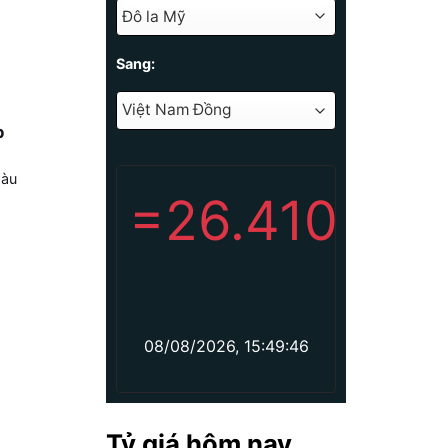
Sang:
p
màu
=
26.410
08/08/2026, 15:49:46
Tỷ giá hôm nay