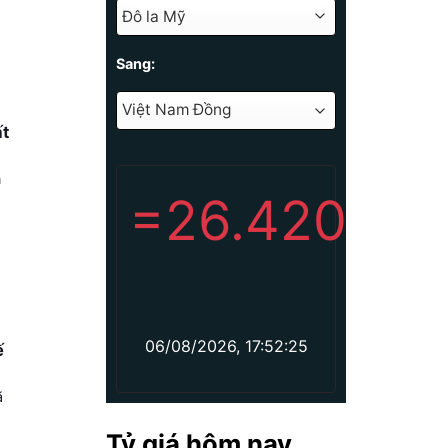
Sang:
ất
n
=
26.420
06/08/2026, 17:52:25
ế
ã
Tỷ giá hôm nay