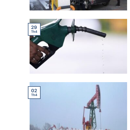
29
Th4
02
Th4