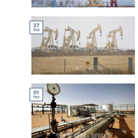
27
Th3
01
Th2