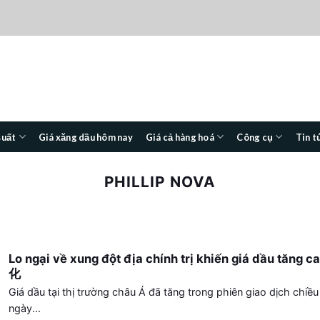
suất
Giá xăng dầu hôm nay
Giá cả hàng hoá
Công cụ
Tin t
PHILLIP NOVA
Lo ngại về xung đột địa chính trị khiến giá dầu tăng c
化
Giá dầu tại thị trường châu Á đã tăng trong phiên giao dịch chiều
ngày...