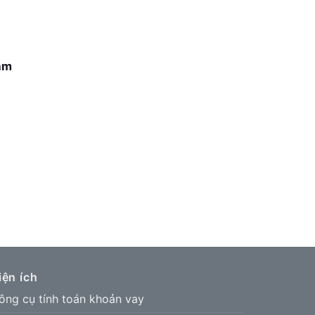
ảm
iện ích
ông cụ tính toán khoản vay