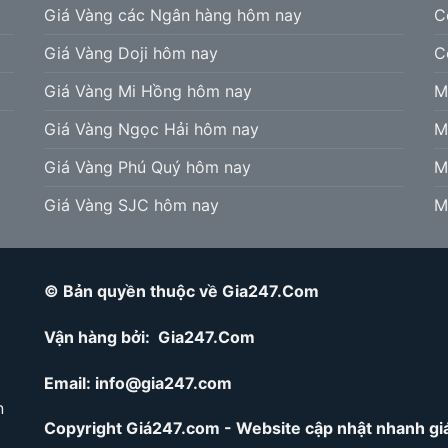
Giá Vàng các Ngân hàng hôm nay
C
Giá Vàng Doji hôm nay
C
Giá Vàng Mi Hồng hôm nay
M
Giá Vàng Ngọc Hải hôm nay
M
Giá Vàng Phú Quý hôm nay
M
Giá Vàng SJC hôm nay
M
© Bản quyền thuộc về Gia247.Com
Vận hàng bởi: Gia247.Com
Email:
info@gia247.com
n
Copyright Giá247.com - Website cập nhật nhanh giá 