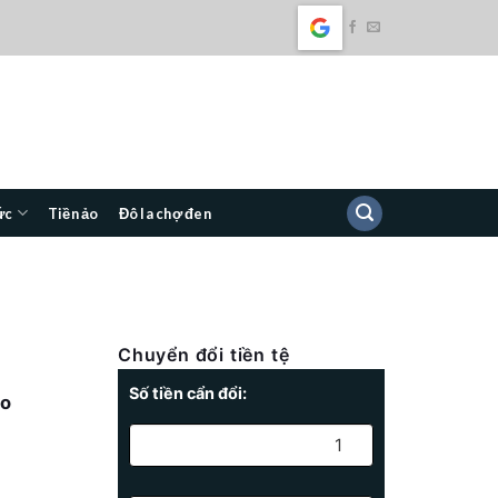
ức
Tiền ảo
Đô la chợ đen
Chuyển đổi tiền tệ
Số tiền cẩn đổi:
ao