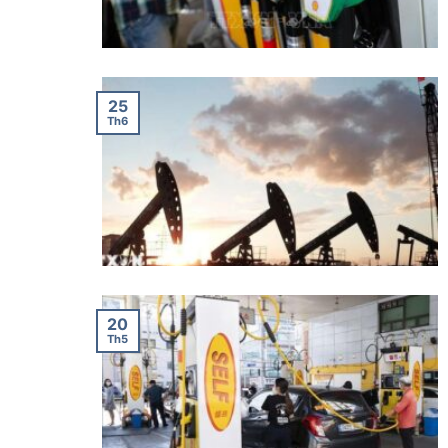
25
Th6
20
Th5