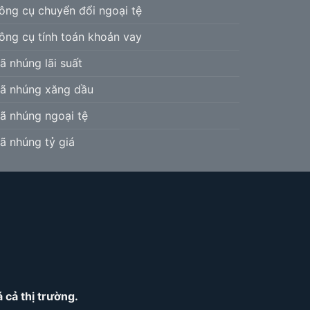
ông cụ chuyển đổi ngoại tệ
ông cụ tính toán khoản vay
ã nhúng lãi suất
ã nhúng xăng dầu
ã nhúng ngoại tệ
ã nhúng tỷ giá
cả thị trường.