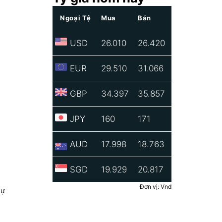
Ngoại Tệ
Mua
Bán
USD
26.010
26.420
EUR
29.510
31.066
GBP
34.397
35.857
JPY
160
171
AUD
17.998
18.763
SGD
19.929
20.817
Đơn vị: Vnđ
sự