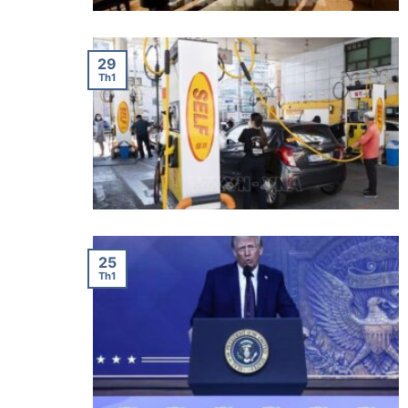
29
Th1
25
Th1