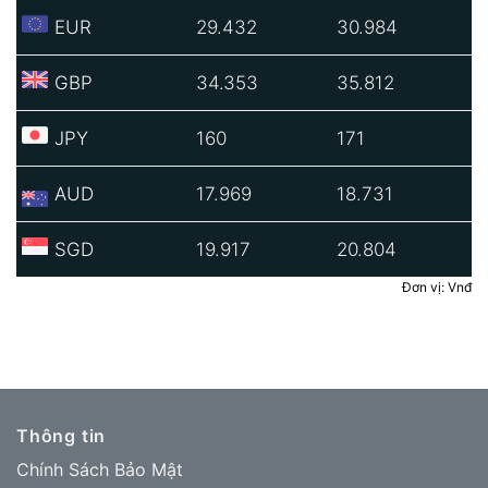
EUR
29.432
30.984
GBP
34.353
35.812
JPY
160
171
AUD
17.969
18.731
SGD
19.917
20.804
Đơn vị: Vnđ
Thông tin
Chính Sách Bảo Mật