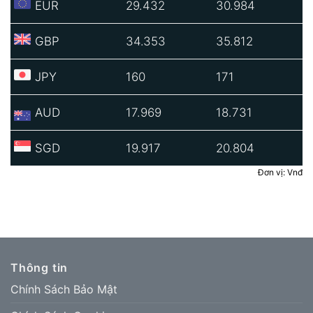
EUR
29.432
30.984
GBP
34.353
35.812
JPY
160
171
AUD
17.969
18.731
SGD
19.917
20.804
Đơn vị: Vnđ
Thông tin
Chính Sách Bảo Mật