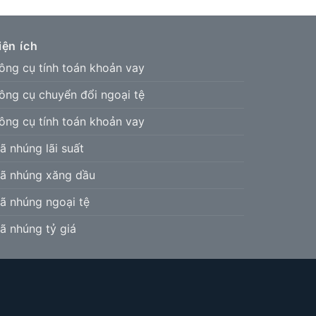
iện ích
ông cụ tính toán khoản vay
ông cụ chuyển đổi ngoại tệ
ông cụ tính toán khoản vay
ã nhúng lãi suất
ã nhúng xăng dầu
ã nhúng ngoại tệ
ã nhúng tỷ giá