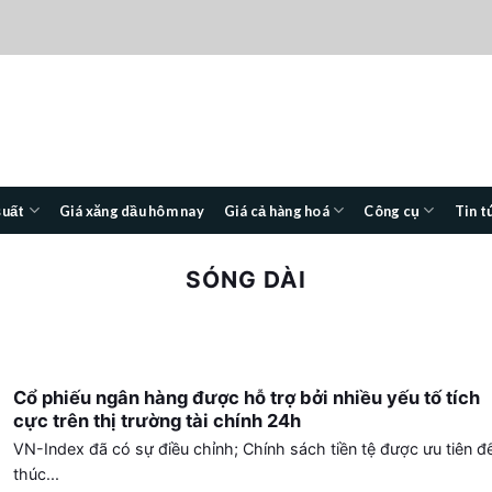
suất
Giá xăng dầu hôm nay
Giá cả hàng hoá
Công cụ
Tin t
SÓNG DÀI
Cổ phiếu ngân hàng được hỗ trợ bởi nhiều yếu tố tích
cực trên thị trường tài chính 24h
VN-Index đã có sự điều chỉnh; Chính sách tiền tệ được ưu tiên đ
thúc...