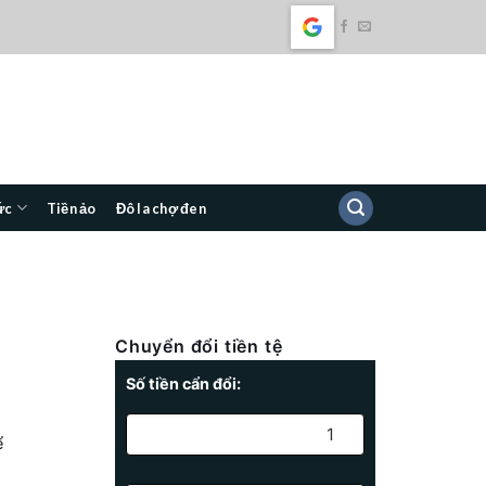
ức
Tiền ảo
Đô la chợ đen
Chuyển đổi tiền tệ
Số tiền cẩn đổi:
ể