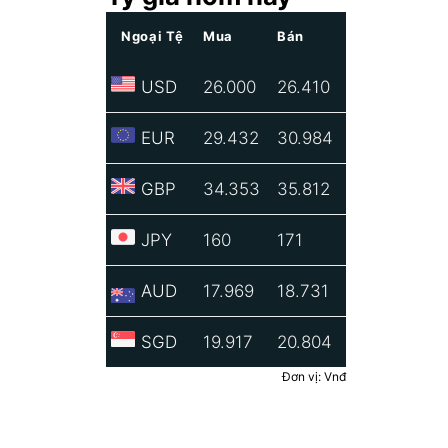
Ngoại Tệ
Mua
Bán
USD
26.000
26.410
EUR
29.432
30.984
GBP
34.353
35.812
JPY
160
171
AUD
17.969
18.731
SGD
19.917
20.804
Đơn vị: Vnđ