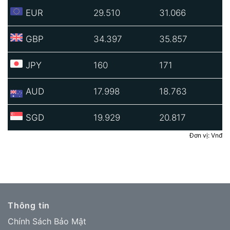
EUR
29.510
31.066
GBP
34.397
35.857
JPY
160
171
AUD
17.998
18.763
SGD
19.929
20.817
Đơn vị: Vnđ
Thông tin
Chính Sách Bảo Mật