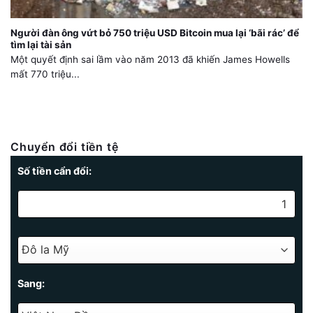
Người đàn ông vứt bỏ 750 triệu USD Bitcoin mua lại ‘bãi rác’ để
tìm lại tài sản
Một quyết định sai lầm vào năm 2013 đã khiến James Howells
mất 770 triệu...
Chuyển đổi tiền tệ
Số tiền cẩn đổi:
Sang: