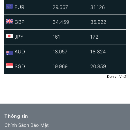
EUR
29.567
31.126
GBP
34.459
35.922
JPY
161
172
AUD
18.057
18.824
SGD
19.969
20.859
Đơn vị: Vnđ
Thông tin
Chính Sách Bảo Mật