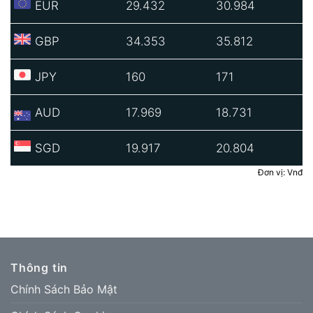
EUR
29.432
30.984
GBP
34.353
35.812
JPY
160
171
AUD
17.969
18.731
SGD
19.917
20.804
Đơn vị: Vnđ
Thông tin
Chính Sách Bảo Mật