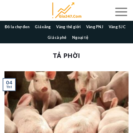
Skip
to
content
Đô la chợ đen
Giá xăng
Vàng thế giới
Vàng PNJ
Vàng SJC
Giá cà phê
Ngoại tệ
TẢ PHỜI
04
Th1