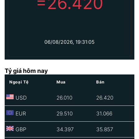
=
26.420
06/08/2026, 19:31:05
Tỷ giá hôm nay
Ngoại Tệ
Mua
Bán
USD
26.010
26.420
EUR
29.510
31.066
GBP
34.397
35.857