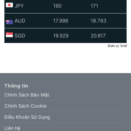
JPY
160
171
AUD
17.998
18.763
SGD
19.929
20.817
Đơn vị: Vnđ
Thông tin
Chính Sách Bảo Mật
Chính Sách Cookie
Điều Khoản Sử Dụng
Liên hệ