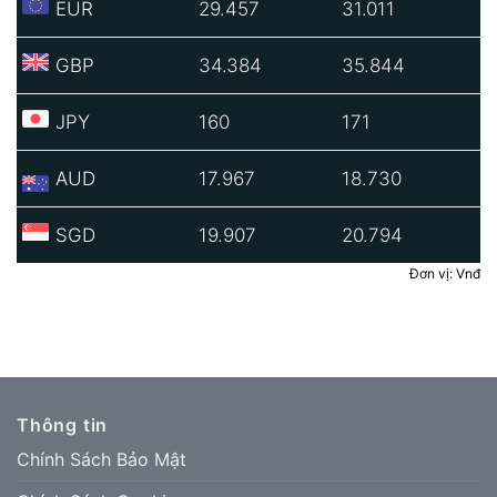
EUR
29.457
31.011
GBP
34.384
35.844
JPY
160
171
AUD
17.967
18.730
SGD
19.907
20.794
Đơn vị: Vnđ
Thông tin
Chính Sách Bảo Mật