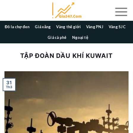
Skip
to
content
Đô la chợ đen
Giá xăng
Vàng thế giới
Vàng PNJ
Vàng SJC
Giá cà phê
Ngoại tệ
TẬP ĐOÀN DẦU KHÍ KUWAIT
31
Th3