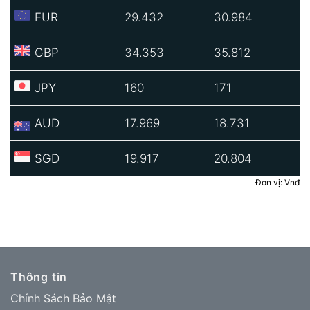
EUR
29.432
30.984
GBP
34.353
35.812
JPY
160
171
AUD
17.969
18.731
SGD
19.917
20.804
Đơn vị: Vnđ
Thông tin
Chính Sách Bảo Mật