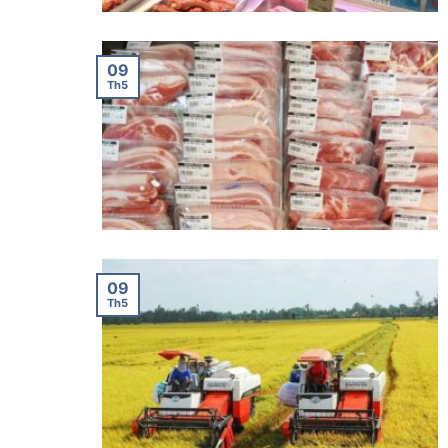
09
Th5
09
Th5