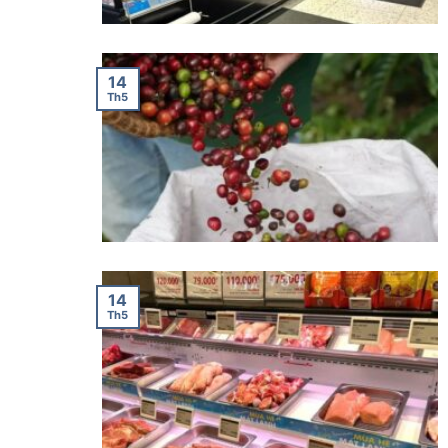
14
Th5
14
Th5