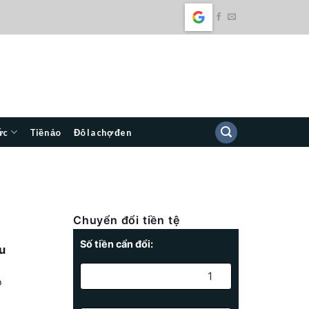
ức
Tiền ảo
Đô la chợ đen
Chuyển đổi tiền tệ
Số tiền cẩn đổi:
u
o