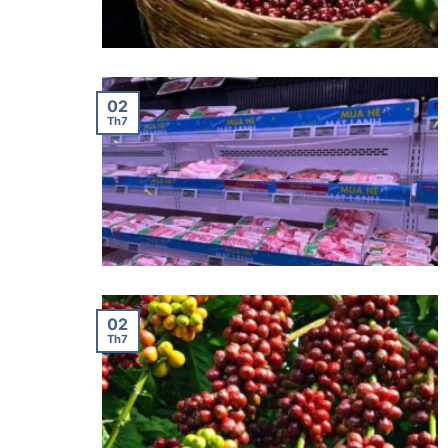
02
Th7
02
Th7