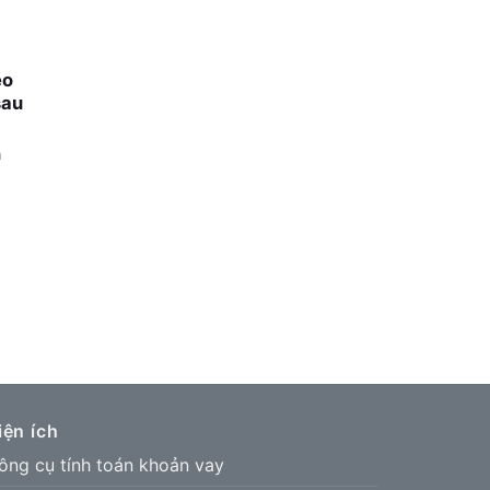
eo
sau
n
iện ích
ông cụ tính toán khoản vay