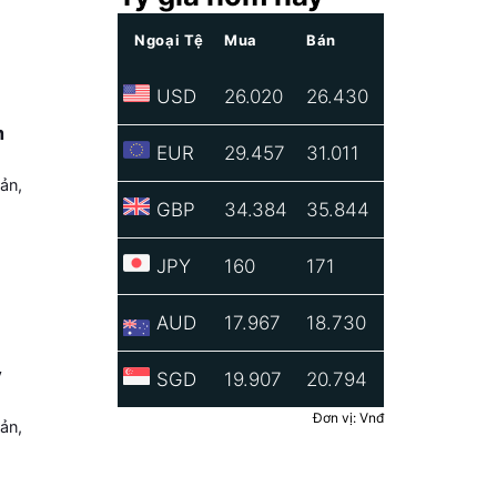
Ngoại Tệ
Mua
Bán
USD
26.020
26.430
m
EUR
29.457
31.011
ản,
GBP
34.384
35.844
JPY
160
171
AUD
17.967
18.730
y
SGD
19.907
20.794
Đơn vị: Vnđ
ản,