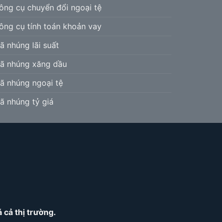
ông cụ chuyển đổi ngoại tệ
ông cụ tính toán khoản vay
ã nhúng lãi suất
ã nhúng xăng dầu
ã nhúng ngoại tệ
ã nhúng tỷ giá
cả thị trường.