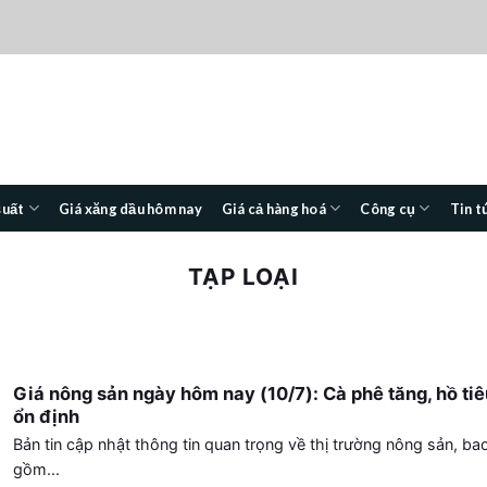
suất
Giá xăng dầu hôm nay
Giá cả hàng hoá
Công cụ
Tin t
TẠP LOẠI
Giá nông sản ngày hôm nay (10/7): Cà phê tăng, hồ tiê
ổn định
Bản tin cập nhật thông tin quan trọng về thị trường nông sản, ba
gồm...