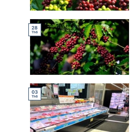
28
Th6
03
Th6