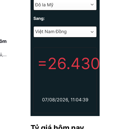
Sang:
hôm
,...
=
26.430
07/08/2026, 11:04:39
Tỷ giá hôm nay