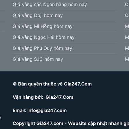
Giá Vàng các Ngân hàng hôm nay
C
Giá Vàng Doji hôm nay
C
Giá Vàng Mi Hồng hôm nay
M
Giá Vàng Ngọc Hải hôm nay
M
Giá Vàng Phú Quý hôm nay
M
Giá Vàng SJC hôm nay
M
© Bản quyền thuộc về Gia247.Com
Vận hàng bởi: Gia247.Com
Email:
info@gia247.com
n
Copyright Giá247.com - Website cập nhật nhanh giá 