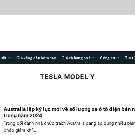
suất
Giá xăng dầu hôm nay
Giá cả hàng hoá
Công cụ
Tin t
TESLA MODEL Y
Australia lập kỷ lục mới về số lượng xe ô tô điện bán r
trong năm 2024
Trong bối cảnh nhà chức trách Australia đang áp dụng nhiều biệ
pháp giảm khí...