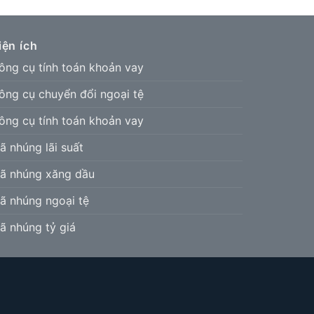
iện ích
ông cụ tính toán khoản vay
ông cụ chuyển đổi ngoại tệ
ông cụ tính toán khoản vay
ã nhúng lãi suất
ã nhúng xăng dầu
ã nhúng ngoại tệ
ã nhúng tỷ giá