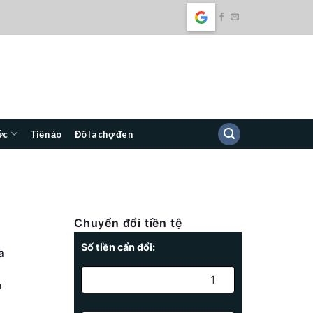
ức
Tiền ảo
Đô la chợ đen
Chuyển đổi tiền tệ
Số tiền cẩn đổi:
a
n