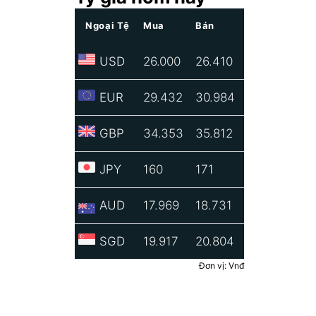
Ngoại Tệ
Mua
Bán
USD
26.000
26.410
EUR
29.432
30.984
GBP
34.353
35.812
JPY
160
171
AUD
17.969
18.731
SGD
19.917
20.804
Đơn vị: Vnđ