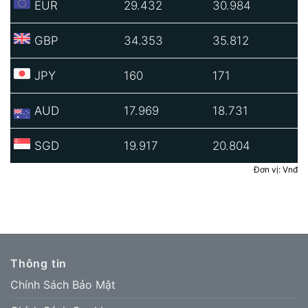
EUR
29.432
30.984
GBP
34.353
35.812
JPY
160
171
AUD
17.969
18.731
SGD
19.917
20.804
Đơn vị: Vnđ
Thông tin
Chính Sách Bảo Mật