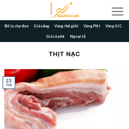
Skip
to
content
Đô la chợ đen
Giá xăng
Vàng thế giới
Vàng PNJ
Vàng SJC
Giá cà phê
Ngoại tệ
THỊT NẠC
23
Th8