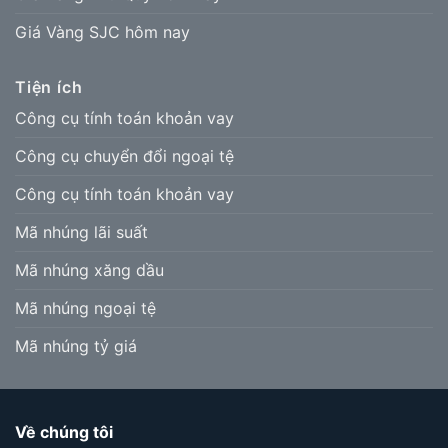
Giá Vàng SJC hôm nay
Tiện ích
Công cụ tính toán khoản vay
Công cụ chuyển đổi ngoại tệ
Công cụ tính toán khoản vay
Mã nhúng lãi suất
Mã nhúng xăng dầu
Mã nhúng ngoại tệ
Mã nhúng tỷ giá
Về chúng tôi