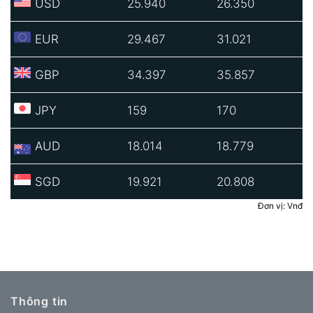
USD
25.940
26.350
EUR
29.467
31.021
GBP
34.397
35.857
JPY
159
170
AUD
18.014
18.779
SGD
19.921
20.808
Đơn vị: Vnđ
Thông tin