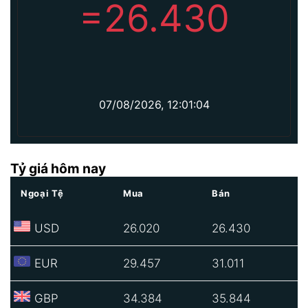
=
26.430
07/08/2026, 12:01:04
Tỷ giá hôm nay
Ngoại Tệ
Mua
Bán
USD
26.020
26.430
EUR
29.457
31.011
GBP
34.384
35.844