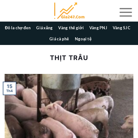
Skip
to
content
Đô la chợ đen
Giá xăng
Vàng thế giới
Vàng PNJ
Vàng SJC
Giá cà phê
Ngoại tệ
THỊT TRÂU
15
Th4