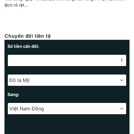
lệch rõ rệt...
Chuyển đổi tiền tệ
Số tiền cẩn đổi:
Sang: