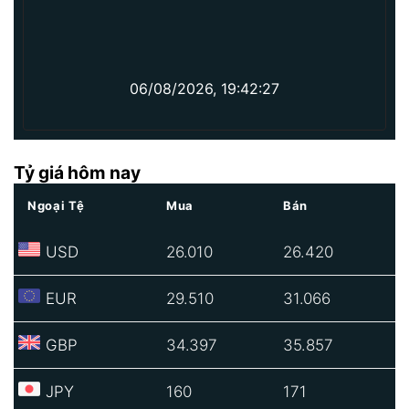
06/08/2026, 19:42:27
Tỷ giá hôm nay
Ngoại Tệ
Mua
Bán
USD
26.010
26.420
EUR
29.510
31.066
GBP
34.397
35.857
JPY
160
171