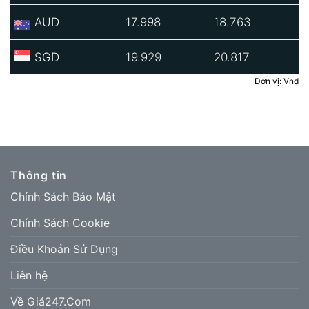
AUD
17.998
18.763
SGD
19.929
20.817
Đơn vị: Vnđ
Thông tin
Chính Sách Bảo Mật
Chính Sách Cookie
Điều Khoản Sử Dụng
Liên hệ
Về Giá247.Com