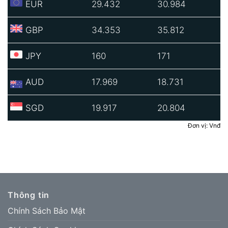
EUR
29.432
30.984
GBP
34.353
35.812
JPY
160
171
AUD
17.969
18.731
SGD
19.917
20.804
Đơn vị: Vnđ
Thông tin
Chính Sách Bảo Mật