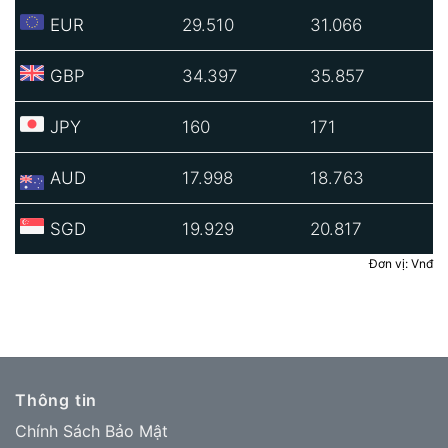
EUR
29.510
31.066
GBP
34.397
35.857
JPY
160
171
AUD
17.998
18.763
SGD
19.929
20.817
Đơn vị: Vnđ
Thông tin
Chính Sách Bảo Mật