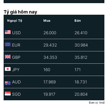
Tỷ giá hôm nay
Ngoại Tệ
Mua
Bán
USD
26.000
26.410
EUR
29.432
30.984
GBP
34.353
35.812
JPY
160
171
AUD
17.969
18.731
SGD
19.917
20.804
Đơn vị: Vnđ