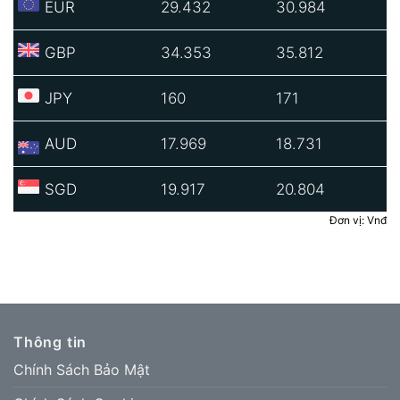
EUR
29.432
30.984
GBP
34.353
35.812
JPY
160
171
AUD
17.969
18.731
SGD
19.917
20.804
Đơn vị: Vnđ
Thông tin
Chính Sách Bảo Mật