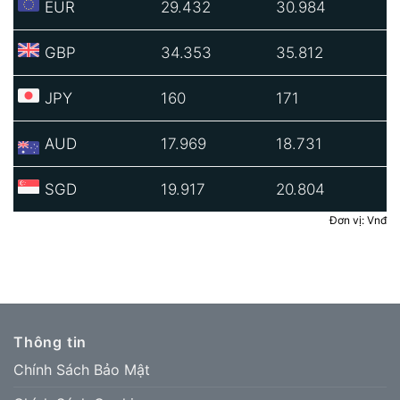
EUR
29.432
30.984
GBP
34.353
35.812
JPY
160
171
AUD
17.969
18.731
SGD
19.917
20.804
Đơn vị: Vnđ
Thông tin
Chính Sách Bảo Mật