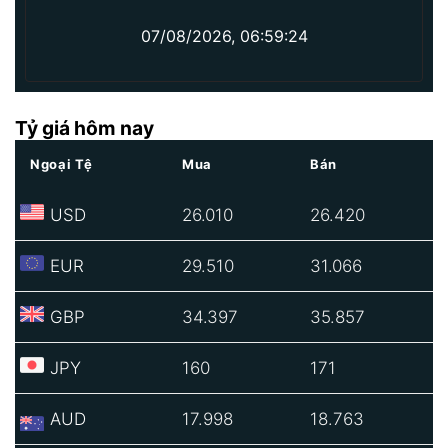
07/08/2026, 06:59:24
Tỷ giá hôm nay
Ngoại Tệ
Mua
Bán
USD
26.010
26.420
EUR
29.510
31.066
GBP
34.397
35.857
JPY
160
171
AUD
17.998
18.763