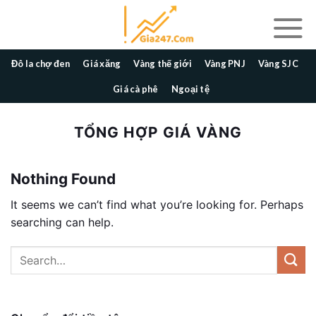
Skip
to
content
Đô la chợ đen
Giá xăng
Vàng thế giới
Vàng PNJ
Vàng SJC
Giá cà phê
Ngoại tệ
TỔNG HỢP GIÁ VÀNG
Nothing Found
It seems we can’t find what you’re looking for. Perhaps
searching can help.