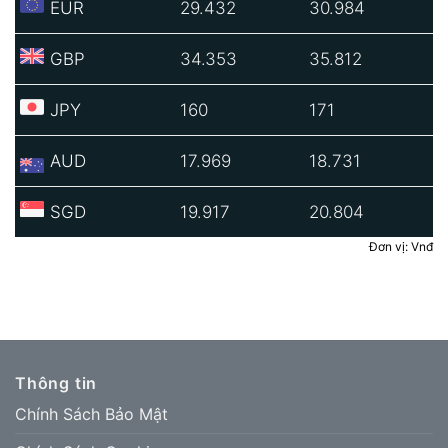
EUR
29.432
30.984
GBP
34.353
35.812
JPY
160
171
AUD
17.969
18.731
SGD
19.917
20.804
Đơn vị: Vnđ
Thông tin
Chính Sách Bảo Mật