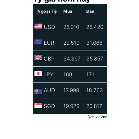
Ngoại Tệ
Mua
Bán
USD
26.010
26.420
EUR
29.510
31.066
GBP
34.397
35.857
JPY
160
171
AUD
17.998
18.763
SGD
19.929
20.817
Đơn vị: Vnđ