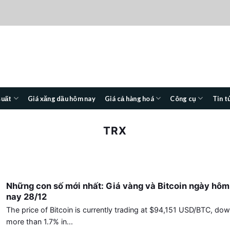
suất
Giá xăng dầu hôm nay
Giá cả hàng hoá
Công cụ
Tin t
TRX
Những con số mới nhất: Giá vàng và Bitcoin ngày hôm
nay 28/12
The price of Bitcoin is currently trading at $94,151 USD/BTC, do
more than 1.7% in...