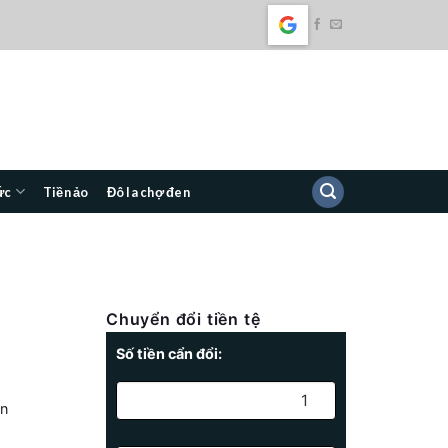
ức
Tiền ảo
Đô la chợ đen
Chuyển đổi tiền tệ
Số tiền cẩn đổi:
wn