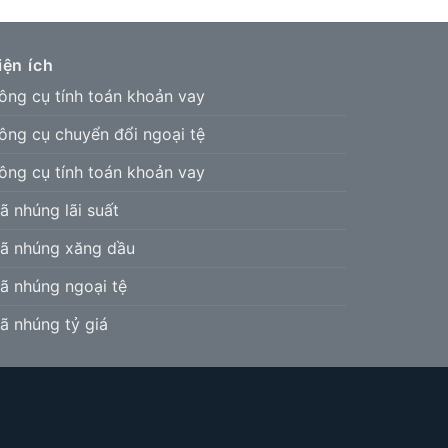
iện ích
ông cụ tính toán khoản vay
ông cụ chuyển đổi ngoại tệ
ông cụ tính toán khoản vay
ã nhúng lãi suất
ã nhúng xăng dầu
ã nhúng ngoại tệ
ã nhúng tỷ giá