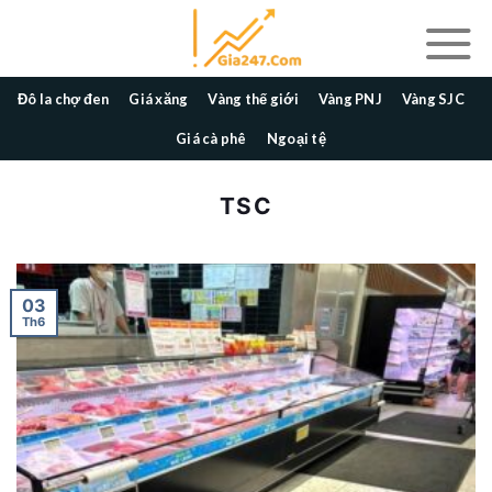
Skip
to
content
Đô la chợ đen
Giá xăng
Vàng thế giới
Vàng PNJ
Vàng SJC
Giá cà phê
Ngoại tệ
TSC
03
Th6