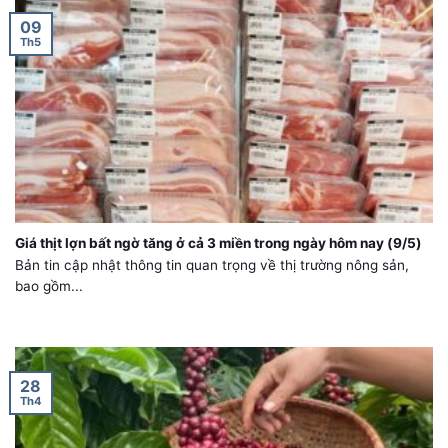
09
Th5
Giá thịt lợn bất ngờ tăng ở cả 3 miền trong ngày hôm nay (9/5)
Bản tin cập nhật thông tin quan trọng về thị trường nông sản,
bao gồm...
28
Th4