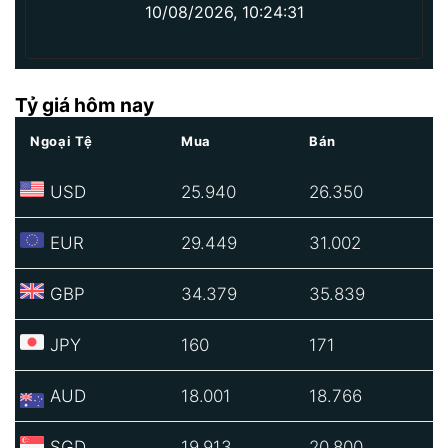
10/08/2026, 10:24:31
Tỷ giá hôm nay
Ngoại Tệ
Mua
Bán
USD
25.940
26.350
EUR
29.449
31.002
GBP
34.379
35.839
JPY
160
171
AUD
18.001
18.766
SGD
19.913
20.800