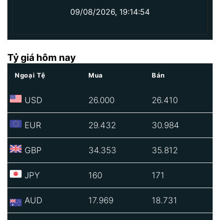
09/08/2026, 19:14:54
Tỷ giá hôm nay
Ngoại Tệ
Mua
Bán
USD
26.000
26.410
EUR
29.432
30.984
GBP
34.353
35.812
JPY
160
171
AUD
17.969
18.731