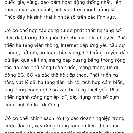
quốc gia, vùng, bảo đảm hoạt động thống nhất, liên
thông của các ngành, lĩnh vực trên môi trường số.
Thúc đẩy hệ sinh thái kinh tế số trên các lĩnh vực.
Có cơ chế hợp tác công tư để phát triển hạ tầng số
hiện đại, trong đó nguồn lực nhà nước là chủ yếu. Phát
triển hạ tầng viễn thông, Internet đáp ứng yêu cầu dự
phòng, kết nối, an toàn, bền vững, hệ thống truyền dẫn
dữ liệu qua vệ tinh, mạng cáp quang băng thông rộng
tốc độ cao phủ sóng toàn quốc, mạng thông tin di
động 5G, 6G và các thế hệ tiếp theo. Phát triển hạ
tầng vật lý số, hạ tầng tiện ích số; tích hợp cảm biến,
ứng dụng công nghệ số vào hạ tầng thiết yếu. Phát
triển ngành công nghiệp IoT, xây dựng một số cụm
công nghiệp IoT di động.
Có cơ chế, chính sách hỗ trợ các doanh nghiệp trong
nước đầu tư, xây dựng trung tâm dữ liệu, điện toán