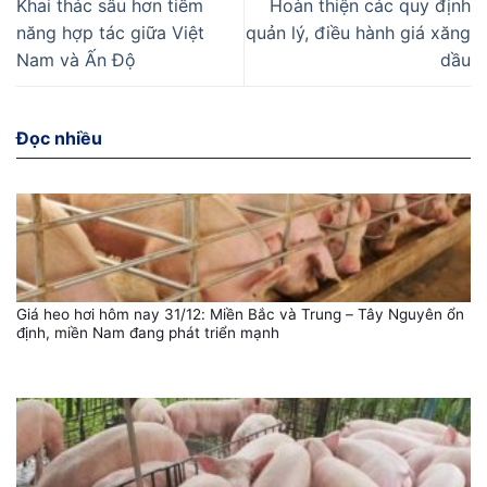
Khai thác sâu hơn tiềm
Hoàn thiện các quy định
năng hợp tác giữa Việt
quản lý, điều hành giá xăng
Nam và Ấn Độ
dầu
Đọc nhiều
Giá heo hơi hôm nay 31/12: Miền Bắc và Trung – Tây Nguyên ổn
định, miền Nam đang phát triển mạnh