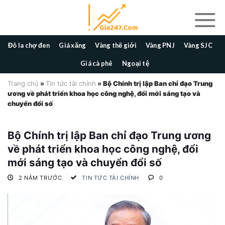
Skip
to
content
Đô la chợ đen
Giá xăng
Vàng thế giới
Vàng PNJ
Vàng SJC
Giá cà phê
Ngoại tệ
Trang chủ
»
Tin tức tài chính
»
Bộ Chính trị lập Ban chỉ đạo Trung
ương về phát triển khoa học công nghệ, đổi mới sáng tạo và
chuyển đổi số
Bộ Chính trị lập Ban chỉ đạo Trung ương
về phát triển khoa học công nghệ, đổi
mới sáng tạo và chuyển đổi số
2 NĂM TRƯỚC
TIN TỨC TÀI CHÍNH
0