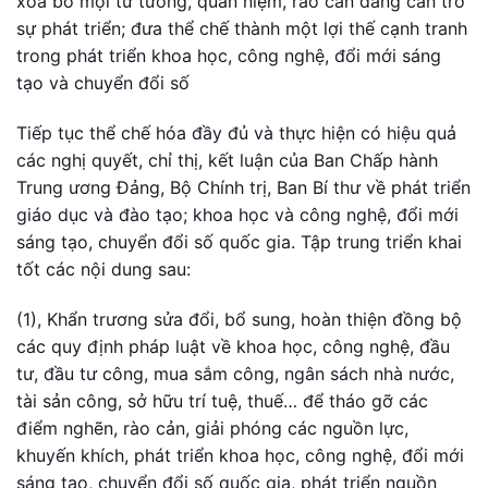
xóa bỏ mọi tư tưởng, quan niệm, rào cản đang cản trở
sự phát triển; đưa thể chế thành một lợi thế cạnh tranh
trong phát triển khoa học, công nghệ, đổi mới sáng
tạo và chuyển đổi số
Tiếp tục thể chế hóa đầy đủ và thực hiện có hiệu quả
các nghị quyết, chỉ thị, kết luận của Ban Chấp hành
Trung ương Đảng, Bộ Chính trị, Ban Bí thư về phát triển
giáo dục và đào tạo; khoa học và công nghệ, đổi mới
sáng tạo, chuyển đổi số quốc gia. Tập trung triển khai
tốt các nội dung sau:
(1), Khẩn trương sửa đổi, bổ sung, hoàn thiện đồng bộ
các quy định pháp luật về khoa học, công nghệ, đầu
tư, đầu tư công, mua sắm công, ngân sách nhà nước,
tài sản công, sở hữu trí tuệ, thuế… để tháo gỡ các
điểm nghẽn, rào cản, giải phóng các nguồn lực,
khuyến khích, phát triển khoa học, công nghệ, đổi mới
sáng tạo, chuyển đổi số quốc gia, phát triển nguồn