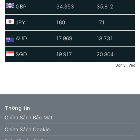
GBP
34.353
35.812
JPY
160
171
AUD
17.969
18.731
SGD
19.917
20.804
Đơn vị: Vnđ
Thông tin
Chính Sách Bảo Mật
Chính Sách Cookie