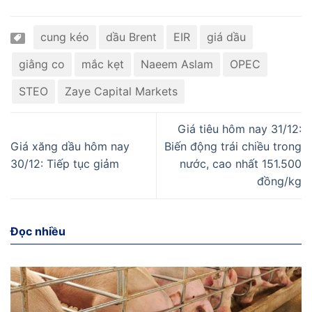
cung kéo
dầu Brent
EIR
giá dầu
giằng co
mắc kẹt
Naeem Aslam
OPEC
STEO
Zaye Capital Markets
Giá tiêu hôm nay 31/12:
Giá xăng dầu hôm nay
Biến động trái chiều trong
30/12: Tiếp tục giảm
nước, cao nhất 151.500
đồng/kg
Đọc nhiều