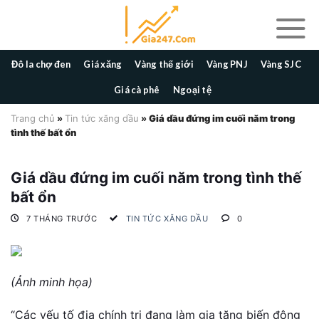
Skip
to
content
Đô la chợ đen
Giá xăng
Vàng thế giới
Vàng PNJ
Vàng SJC
Giá cà phê
Ngoại tệ
Trang chủ
»
Tin tức xăng dầu
»
Giá dầu đứng im cuối năm trong
tình thế bất ổn
Giá dầu đứng im cuối năm trong tình thế
bất ổn
7 THÁNG TRƯỚC
TIN TỨC XĂNG DẦU
0
(Ảnh minh họa)
“Các yếu tố địa chính trị đang làm gia tăng biến động