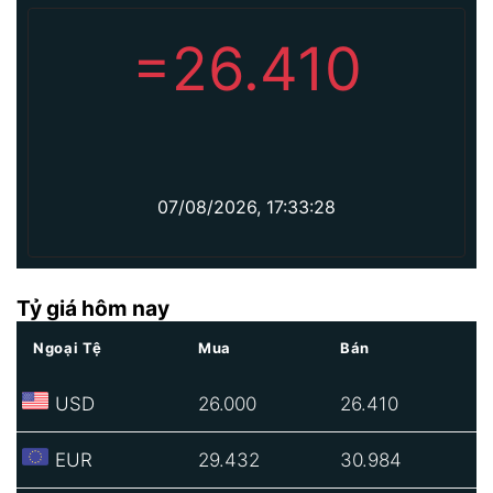
=
26.410
07/08/2026, 17:33:28
Tỷ giá hôm nay
Ngoại Tệ
Mua
Bán
USD
26.000
26.410
EUR
29.432
30.984