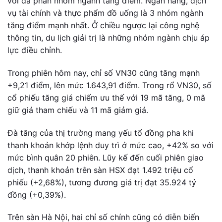
với đa phần nhóm ngành tăng điểm. Ngân hàng, dịch
vụ tài chính và thực phẩm đồ uống là 3 nhóm ngành
tăng điểm mạnh nhất. Ở chiều ngược lại công nghệ
thông tin, du lịch giải trị là những nhóm ngành chịu áp
lực điều chỉnh.
Trong phiên hôm nay, chỉ số VN30 cũng tăng mạnh
+9,21 điểm, lên mức 1.643,91 điểm. Trong rổ VN30, số
cổ phiếu tăng giá chiếm ưu thế với 19 mã tăng, 0 mã
giữ giá tham chiếu và 11 mã giảm giá.
Đà tăng của thị trường mang yếu tố đồng pha khi
thanh khoản khớp lệnh duy trì ở mức cao, +42% so với
mức bình quân 20 phiên. Lũy kế đến cuối phiên giao
dịch, thanh khoản trên sàn HSX đạt 1.492 triệu cổ
phiếu (+2,68%), tương đương giá trị đạt 35.924 tỷ
đồng (+0,39%).
Trên sàn Hà Nội, hai chỉ số chính cũng có diễn biến