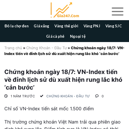
Skip
to
content
Đô la chợ đen
Giá xăng
Vàng thế giới
Vàng PNJ
Vàng SJC
Giá cà phê
Ngoại tệ
Trang chủ
»
Chứng Khoán - Đầu Tư
»
Chứng khoán ngày 18/7: VN-
Index tiến về đỉnh lịch sử dù xuất hiện rung lắc khó ‘cản bước’
Chứng khoán ngày 18/7: VN-Index tiến
về đỉnh lịch sử dù xuất hiện rung lắc khó
‘cản bước’
1 NĂM TRƯỚC
CHỨNG KHOÁN - ĐẦU TƯ
0
Chỉ số VN-Index tiến sát mốc 1.500 điểm
Thị trường chứng khoán Việt Nam trải qua phiên giao