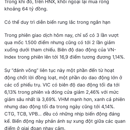
Trong khi đó, trên HNX, khối ngoại lại mua ròng
khoảng 64 tỷ đồng.
Có thể duy trì diễn biến rung lắc trong ngắn hạn
Trong phiên giao dịch hôm nay, chỉ số có 3 lần vượt
qua mốc 1.500 điểm nhưng cũng có tới 2 lần giảm
xuống dưới tham chiếu. Biên độ dao động của VN-
Index trong phiên lên tới 16,9 điểm tương đương 1,14%.
Sự “đánh võng” liên tục này một phần đến từ hoạt
động chốt lời đồng loạt, một phần do dao động lớn ở
các cổ phiếu trụ. VIC có biên độ dao động tối đa tới
6,13% trong phiên và đóng cửa giảm 2,46% với mức
giảm sâu nhất là 3,69%. VHM mạnh hơn, xanh cả phiên
nhưng dao động tối đa trong ngày cũng tới 4,14%.
CTG, TCB, VPB… đều có những nhịp biến động đáng
kể. Biến động này phản ánh sự xung đột giữa các quan
điểm ở giai đoạn nhạy cảm.