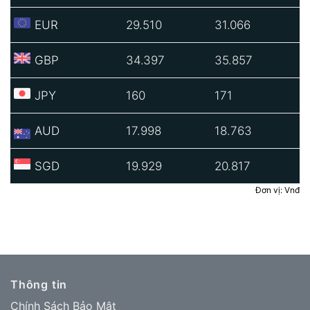
EUR
29.510
31.066
GBP
34.397
35.857
JPY
160
171
AUD
17.998
18.763
SGD
19.929
20.817
Đơn vị: Vnđ
Thông tin
Chính Sách Bảo Mật