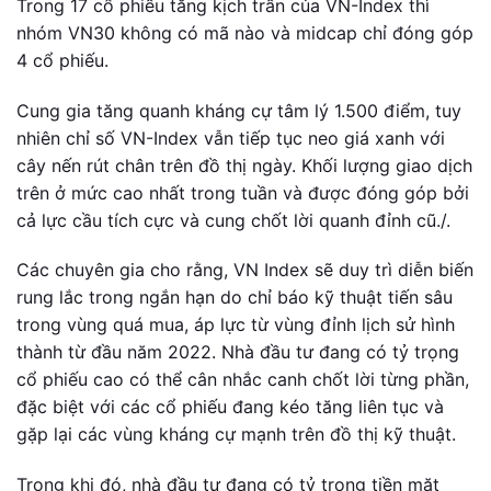
Trong 17 cổ phiếu tăng kịch trần của VN-Index thì
nhóm VN30 không có mã nào và midcap chỉ đóng góp
4 cổ phiếu.
Cung gia tăng quanh kháng cự tâm lý 1.500 điểm, tuy
nhiên chỉ số VN-Index vẫn tiếp tục neo giá xanh với
cây nến rút chân trên đồ thị ngày. Khối lượng giao dịch
trên ở mức cao nhất trong tuần và được đóng góp bởi
cả lực cầu tích cực và cung chốt lời quanh đỉnh cũ./.
Các chuyên gia cho rằng, VN Index sẽ duy trì diễn biến
rung lắc trong ngắn hạn do chỉ báo kỹ thuật tiến sâu
trong vùng quá mua, áp lực từ vùng đỉnh lịch sử hình
thành từ đầu năm 2022. Nhà đầu tư đang có tỷ trọng
cổ phiếu cao có thể cân nhắc canh chốt lời từng phần,
đặc biệt với các cổ phiếu đang kéo tăng liên tục và
gặp lại các vùng kháng cự mạnh trên đồ thị kỹ thuật.
Trong khi đó, nhà đầu tư đang có tỷ trọng tiền mặt