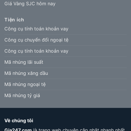
Giá Vàng SJC hôm nay
Tiện ích
Công cụ tính toán khoản vay
Công cụ chuyển đổi ngoại tệ
Công cụ tính toán khoản vay
Mã nhúng lãi suất
Mã nhúng xăng dầu
Mã nhúng ngoại tệ
Mã nhúng tỷ giá
Về chúng tôi
Gia247.com
là trang web chuyên cập nhật nhanh nhất