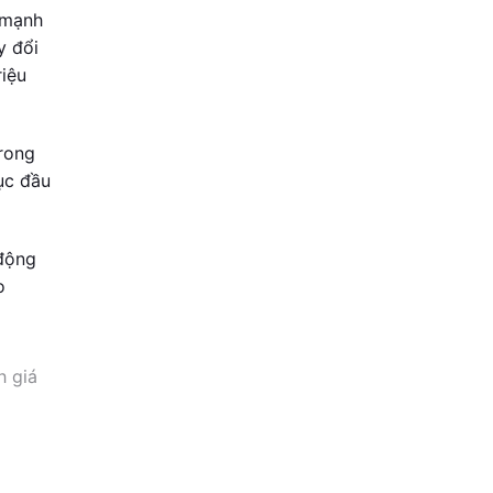
 mạnh
y đổi
riệu
trong
ục đầu
 động
o
h giá