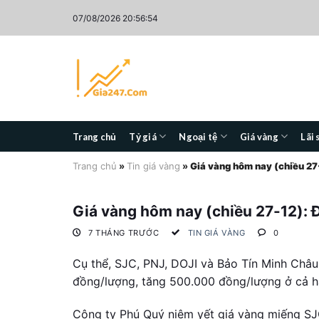
Skip
07/08/2026 20:56:55
to
content
Trang chủ
Tỷ giá
Ngoại tệ
Giá vàng
Lãi 
Trang chủ
»
Tin giá vàng
»
Giá vàng hôm nay (chiều 27-
Giá vàng hôm nay (chiều 27-12): 
7 THÁNG TRƯỚC
TIN GIÁ VÀNG
0
Cụ thể, SJC, PNJ, DOJI và Bảo Tín Minh Châu
đồng/lượng, tăng 500.000 đồng/lượng ở cả ha
Công ty Phú Quý niêm yết giá vàng miếng SJ