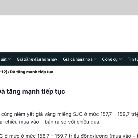
suất
Giá xăng dầu hôm nay
Giá cả hàng hoá
Công cụ
Tin t
12): Đà tăng mạnh tiếp tục
Đà tăng mạnh tiếp tục
 cùng niêm yết giá vàng miếng SJC ở mức 157,7 – 159,7 tri
i chiều mua vào – bán ra so với chiều qua.
C ở mức ở mức 156,7 – 159,7 triệu đồng/lượng (mua vào – 