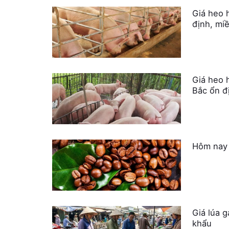
Giá heo 
định, mi
Giá heo 
Bắc ổn đ
Hôm nay 
Giá lúa 
khẩu