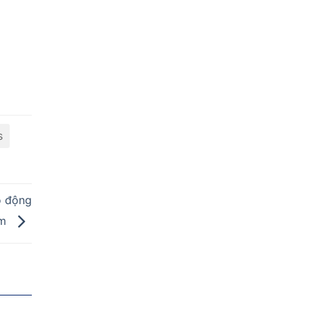
s
o động
ăm