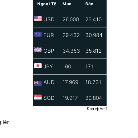
Ngoại Tệ
Mua
Bán
USD
26.000
26.410
EUR
29.432
30.984
GBP
34.353
35.812
JPY
160
171
AUD
17.969
18.731
SGD
19.917
20.804
Đơn vị: Vnđ
 lên