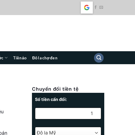
ức
Tiền ảo
Đô la chợ đen
Chuyển đổi tiền tệ
Số tiền cẩn đổi:
ệu
bán