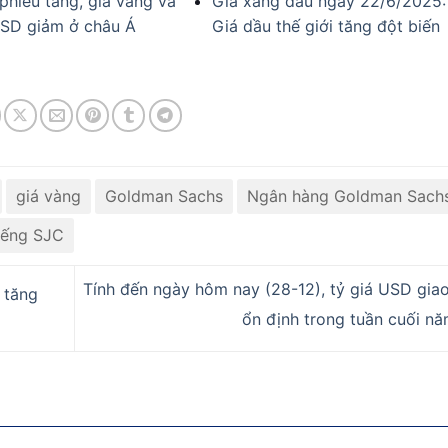
phiếu tăng, giá vàng và
Giá xăng dầu ngày 22/6/2025:
SD giảm ở châu Á
Giá dầu thế giới tăng đột biến
giá vàng
Goldman Sachs
Ngân hàng Goldman Sach
iếng SJC
Tính đến ngày hôm nay (28-12), tỷ giá USD gia
 tăng
ổn định trong tuần cuối n