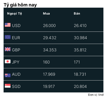
Tỷ giá hôm nay
Ngoại Tệ
Mua
Bán
USD
26.000
26.410
EUR
29.432
30.984
GBP
34.353
35.812
JPY
160
171
AUD
17.969
18.731
SGD
19.917
20.804
Đơn vị: Vnđ