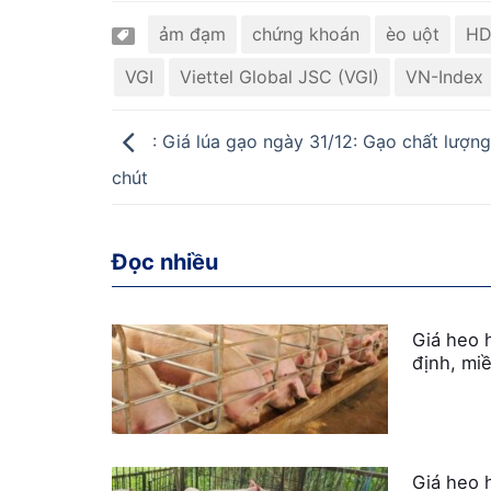
ảm đạm
chứng khoán
èo uột
HD
VGI
Viettel Global JSC (VGI)
VN-Index
: Giá lúa gạo ngày 31/12: Gạo chất lượng
chút
Đọc nhiều
Giá heo 
định, mi
Giá heo 