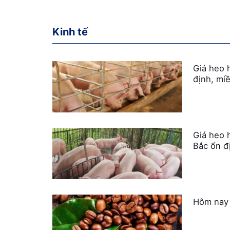
Kinh tế
Giá heo 
định, mi
Giá heo 
Bắc ổn đ
Hôm nay 