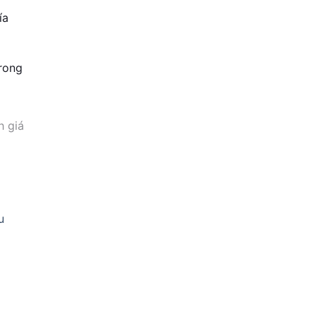
ía
rong
h giá
u