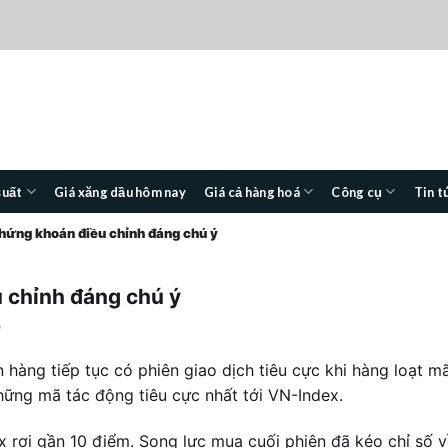
suất
Giá xăng dầu hôm nay
Giá cả hàng hoá
Công cụ
Tin t
chứng khoán điều chỉnh đáng chú ý
 chỉnh đáng chú ý
0
 hàng tiếp tục có phiên giao dịch tiêu cực khi hàng loạt m
ững mã tác động tiêu cực nhất tới VN-Index.
x rơi gần 10 điểm. Song lực mua cuối phiên đã kéo chỉ số 