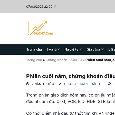
Skip
07/08/2026 22:00:12
to
content
Trang chủ
Tỷ giá
Ngoại tệ
Giá vàng
Lãi 
Trang chủ
»
Chứng Khoán - Đầu Tư
»
Phiên cuối năm, 
Phiên cuối năm, chứng khoán điều
2 NĂM TRƯỚC
CHỨNG KHOÁN - ĐẦU TƯ
Trong phiên giao dịch hôm nay, cổ phiếu ngân
đều nhuốm đỏ. CTG, VCB, BID, HDB, STB là nh
Có thời điểm nhà đầu tư thót tim khi VN-Inde