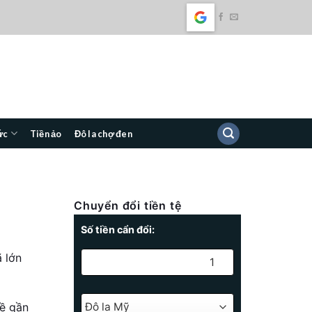
ức
Tiền ảo
Đô la chợ đen
Chuyển đổi tiền tệ
Số tiền cẩn đổi:
ã lớn
về gần