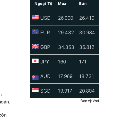
Ngoại Tệ
Mua
Bán
USD
26.000
26.410
EUR
29.432
30.984
GBP
34.353
35.812
JPY
160
171
AUD
17.969
18.731
SGD
19.917
20.804
n
Đơn vị: Vnđ
hoán.
còn