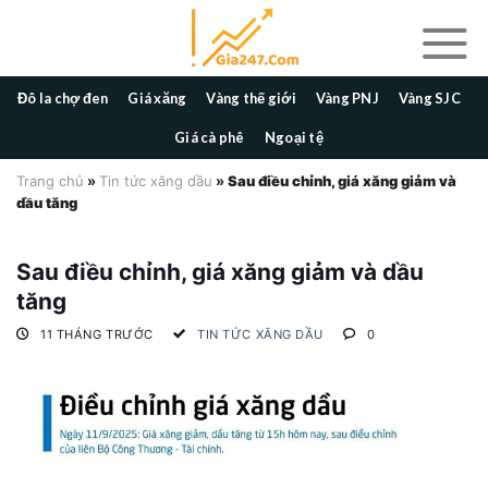
Skip
to
content
Đô la chợ đen
Giá xăng
Vàng thế giới
Vàng PNJ
Vàng SJC
Giá cà phê
Ngoại tệ
Trang chủ
»
Tin tức xăng dầu
»
Sau điều chỉnh, giá xăng giảm và
dầu tăng
Sau điều chỉnh, giá xăng giảm và dầu
tăng
11 THÁNG TRƯỚC
TIN TỨC XĂNG DẦU
0