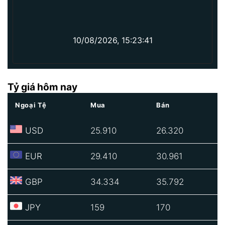
10/08/2026, 15:23:41
Tỷ giá hôm nay
Ngoại Tệ
Mua
Bán
USD
25.910
26.320
EUR
29.410
30.961
GBP
34.334
35.792
JPY
159
170