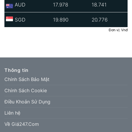
AUD
17.978
18.741
SGD
19.890
20.776
Đơn vị: Vnđ
Thông tin
Chính Sách Bảo Mật
Chính Sách Cookie
Điều Khoản Sử Dụng
Liên hệ
Về Giá247.Com