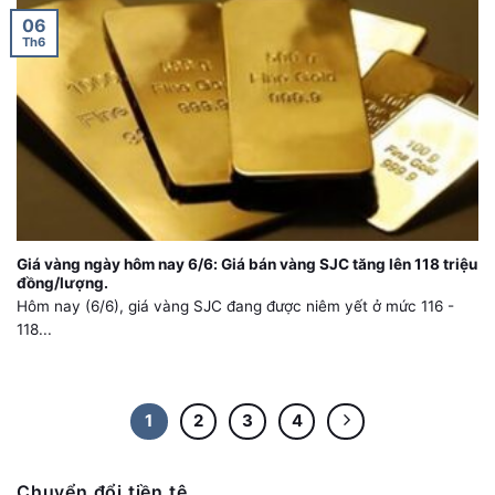
06
Th6
Giá vàng ngày hôm nay 6/6: Giá bán vàng SJC tăng lên 118 triệu
đồng/lượng.
Hôm nay (6/6), giá vàng SJC đang được niêm yết ở mức 116 -
118...
1
2
3
4
Chuyển đổi tiền tệ