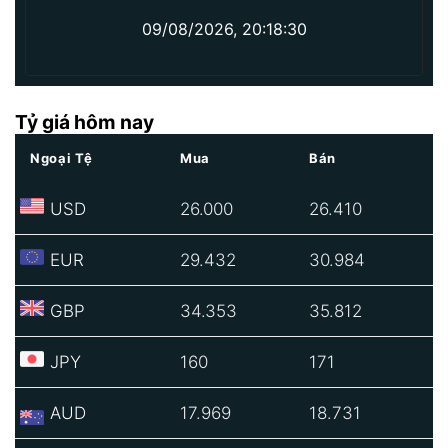
09/08/2026, 20:18:30
Tỷ giá hôm nay
Ngoại Tệ
Mua
Bán
USD
26.000
26.410
EUR
29.432
30.984
GBP
34.353
35.812
JPY
160
171
AUD
17.969
18.731