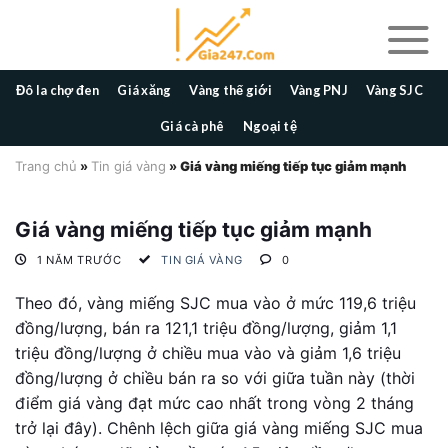
Skip
to
content
Đô la chợ đen
Giá xăng
Vàng thế giới
Vàng PNJ
Vàng SJC
Giá cà phê
Ngoại tệ
Trang chủ
»
Tin giá vàng
»
Giá vàng miếng tiếp tục giảm mạnh
Giá vàng miếng tiếp tục giảm mạnh
1 NĂM TRƯỚC
TIN GIÁ VÀNG
0
Theo đó, vàng miếng SJC mua vào ở mức 119,6 triệu
đồng/lượng, bán ra 121,1 triệu đồng/lượng, giảm 1,1
triệu đồng/lượng ở chiều mua vào và giảm 1,6 triệu
đồng/lượng ở chiều bán ra so với giữa tuần này (thời
điểm giá vàng đạt mức cao nhất trong vòng 2 tháng
trở lại đây). Chênh lệch giữa giá vàng miếng SJC mua