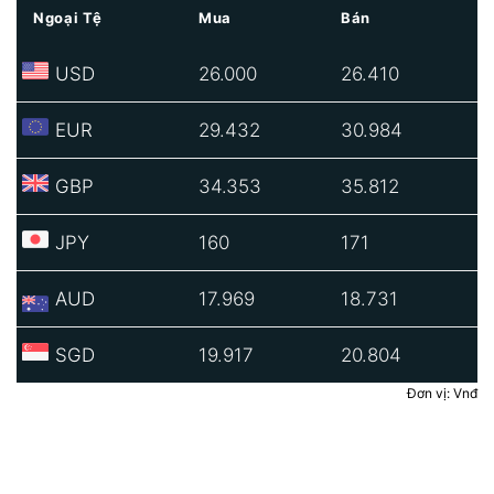
Ngoại Tệ
Mua
Bán
USD
26.000
26.410
EUR
29.432
30.984
GBP
34.353
35.812
JPY
160
171
AUD
17.969
18.731
SGD
19.917
20.804
Đơn vị: Vnđ