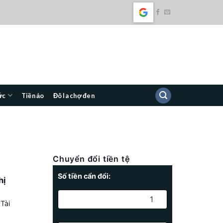
ức
Tiền ảo
Đô la chợ đen
Chuyển đổi tiền tệ
Số tiền cẩn đổi:
hị
Tài