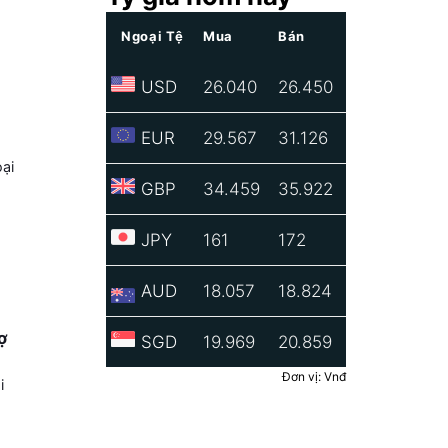
Ngoại Tệ
Mua
Bán
USD
26.040
26.450
EUR
29.567
31.126
ại
GBP
34.459
35.922
JPY
161
172
AUD
18.057
18.824
ợ
SGD
19.969
20.859
Đơn vị: Vnđ
i