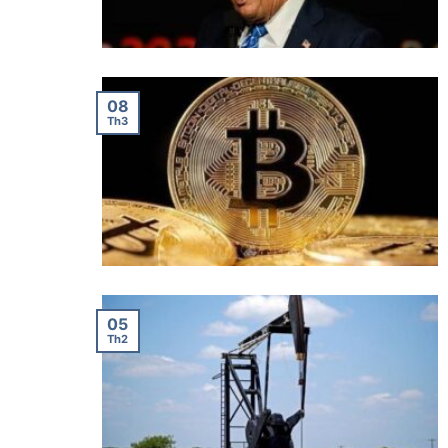
08
Th3
05
Th2