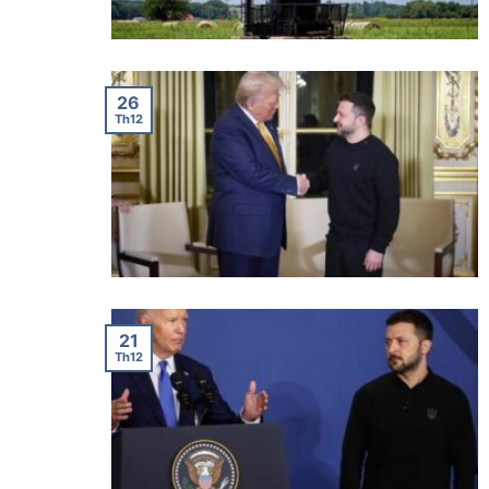
26
Th12
21
Th12