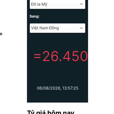
Sang:
ho
=
26.450
06/08/2026, 13:57:25
Tỷ giá hôm nay