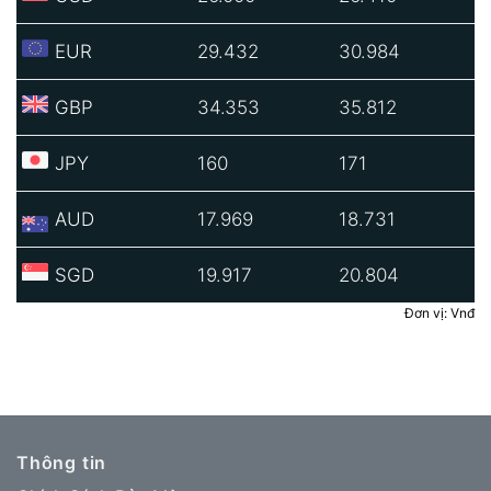
EUR
29.432
30.984
GBP
34.353
35.812
JPY
160
171
AUD
17.969
18.731
SGD
19.917
20.804
Đơn vị: Vnđ
Thông tin