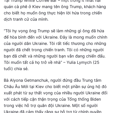
Tại Trump White Coffee Bar – một trong ít nhất hai
quán cà phê ở Kiev mang tên ông Trump, khách hàng
cho biết họ muốn ông thực hiện lời hứa trong chiến
dịch tranh cử của mình.
“Tôi hy vọng ông Trump sẽ làm những gì ông đã hứa
để hòa bình đến với Ukraine. Đây là mong muốn chính
của người dân Ukraine. Tôi rất tiếc thương cho những
người đã chết trong chiến tranh. Tôi có những người
bạn đã chết và những người bạn vẫn đang chiến đấu.
Tôi muốn tất cả họ trở về nhà” – Yulia Lymych (25
tuổi) chia sẻ.
Bà Alyona Getmanchuk, người đứng đầu Trung tâm
Châu Âu Mới tại Kiev cho biết một phần sự ủng hộ đó
xuất phát từ sự thất vọng của nhiều người Ukraine đối
với cách tiếp cận thận trọng của Tổng thống Biden
trong việc hỗ trợ quân đội Ukraine. Một số người
Ukraine đã cảm thấy rằng sự hỗ trợ từ chính quyền