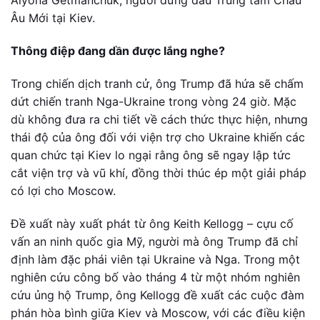
Alyona Getmanchuk, người đứng đầu Trung tâm Châu
Âu Mới tại Kiev.
Thông điệp đang dần được lắng nghe?
Trong chiến dịch tranh cử, ông Trump đã hứa sẽ chấm
dứt chiến tranh Nga-Ukraine trong vòng 24 giờ. Mặc
dù không đưa ra chi tiết về cách thức thực hiện, nhưng
thái độ của ông đối với viện trợ cho Ukraine khiến các
quan chức tại Kiev lo ngại rằng ông sẽ ngay lập tức
cắt viện trợ và vũ khí, đồng thời thúc ép một giải pháp
có lợi cho Moscow.
Đề xuất này xuất phát từ ông Keith Kellogg – cựu cố
vấn an ninh quốc gia Mỹ, người mà ông Trump đã chỉ
định làm đặc phái viên tại Ukraine và Nga. Trong một
nghiên cứu công bố vào tháng 4 từ một nhóm nghiên
cứu ủng hộ Trump, ông Kellogg đề xuất các cuộc đàm
phán hòa bình giữa Kiev và Moscow, với các điều kiện