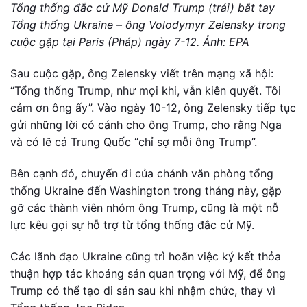
Tổng thống đắc cử Mỹ Donald Trump (trái) bắt tay
Tổng thống Ukraine – ông Volodymyr Zelensky trong
cuộc gặp tại Paris (Pháp) ngày 7-12. Ảnh: EPA
Sau cuộc gặp, ông Zelensky viết trên mạng xã hội:
“Tổng thống Trump, như mọi khi, vẫn kiên quyết. Tôi
cảm ơn ông ấy”. Vào ngày 10-12, ông Zelensky tiếp tục
gửi những lời có cánh cho ông Trump, cho rằng Nga
và có lẽ cả Trung Quốc “chỉ sợ mỗi ông Trump”.
Bên cạnh đó, chuyến đi của chánh văn phòng tổng
thống Ukraine đến Washington trong tháng này, gặp
gỡ các thành viên nhóm ông Trump, cũng là một nỗ
lực kêu gọi sự hỗ trợ từ tổng thống đắc cử Mỹ.
Các lãnh đạo Ukraine cũng trì hoãn việc ký kết thỏa
thuận hợp tác khoáng sản quan trọng với Mỹ, để ông
Trump có thể tạo di sản sau khi nhậm chức, thay vì