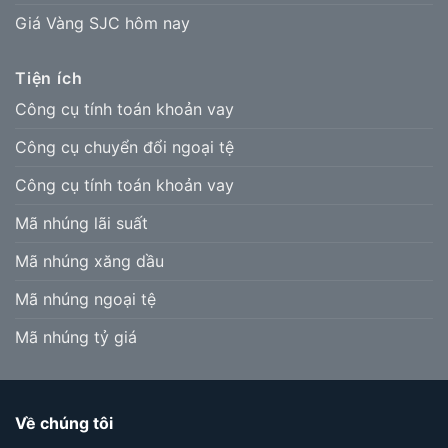
Giá Vàng SJC hôm nay
Tiện ích
Công cụ tính toán khoản vay
Công cụ chuyển đổi ngoại tệ
Công cụ tính toán khoản vay
Mã nhúng lãi suất
Mã nhúng xăng dầu
Mã nhúng ngoại tệ
Mã nhúng tỷ giá
Về chúng tôi