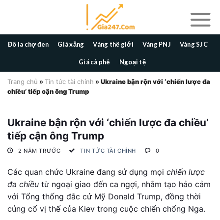
Skip
to
content
Đô la chợ đen
Giá xăng
Vàng thế giới
Vàng PNJ
Vàng SJC
Giá cà phê
Ngoại tệ
Trang chủ
»
Tin tức tài chính
»
Ukraine bận rộn với ‘chiến lược đa
chiều’ tiếp cận ông Trump
Ukraine bận rộn với ‘chiến lược đa chiều’
tiếp cận ông Trump
2 NĂM TRƯỚC
TIN TỨC TÀI CHÍNH
0
Các quan chức Ukraine đang sử dụng mọi
chiến lược
đa chiều
từ ngoại giao đến ca ngợi, nhằm tạo hảo cảm
với Tổng thống đắc cử Mỹ Donald Trump, đồng thời
củng cố vị thế của Kiev trong cuộc chiến chống Nga.