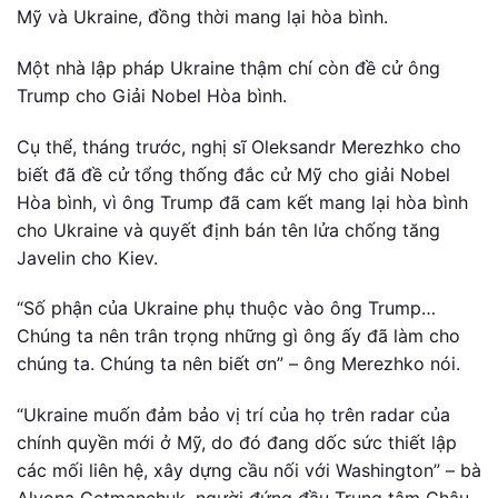
Mỹ và Ukraine, đồng thời mang lại hòa bình.
Một nhà lập pháp Ukraine thậm chí còn đề cử ông
Trump cho Giải Nobel Hòa bình.
Cụ thể, tháng trước, nghị sĩ Oleksandr Merezhko cho
biết đã đề cử tổng thống đắc cử Mỹ cho giải Nobel
Hòa bình, vì ông Trump đã cam kết mang lại hòa bình
cho Ukraine và quyết định bán tên lửa chống tăng
Javelin cho Kiev.
“Số phận của Ukraine phụ thuộc vào ông Trump…
Chúng ta nên trân trọng những gì ông ấy đã làm cho
chúng ta. Chúng ta nên biết ơn” – ông Merezhko nói.
“Ukraine muốn đảm bảo vị trí của họ trên radar của
chính quyền mới ở Mỹ, do đó đang dốc sức thiết lập
các mối liên hệ, xây dựng cầu nối với Washington” – bà