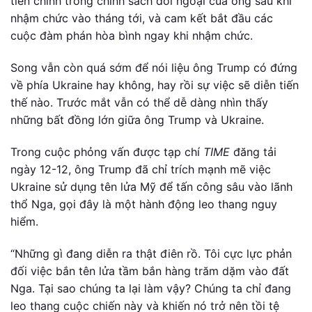
tiên chính trong chính sách đối ngoại của ông sau khi
nhậm chức vào tháng tới, và cam kết bắt đầu các
cuộc đàm phán hòa bình ngay khi nhậm chức.
Song vẫn còn quá sớm để nói liệu ông Trump có đứng
về phía Ukraine hay không, hay rồi sự việc sẽ diễn tiến
thế nào. Trước mắt vẫn có thể dễ dàng nhìn thấy
những bất đồng lớn giữa ông Trump và Ukraine.
Trong cuộc phỏng vấn được tạp chí
TIME
đăng tải
ngày 12-12, ông Trump đã chỉ trích mạnh mẽ việc
Ukraine sử dụng tên lửa Mỹ để tấn công sâu vào lãnh
thổ Nga, gọi đây là một hành động leo thang nguy
hiểm.
“Những gì đang diễn ra thật điên rồ. Tôi cực lực phản
đối việc bắn tên lửa tầm bắn hàng trăm dặm vào đất
Nga. Tại sao chúng ta lại làm vậy? Chúng ta chỉ đang
leo thang cuộc chiến này và khiến nó trở nên tồi tệ