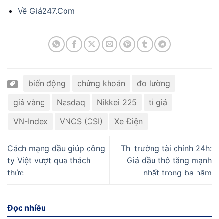
Về Giá247.Com
biến động
chứng khoán
đo lường
giá vàng
Nasdaq
Nikkei 225
tỉ giá
VN-Index
VNCS (CSI)
Xe Điện
Cách mạng dầu giúp công
Thị trường tài chính 24h:
ty Việt vượt qua thách
Giá dầu thô tăng mạnh
thức
nhất trong ba năm
Đọc nhiều