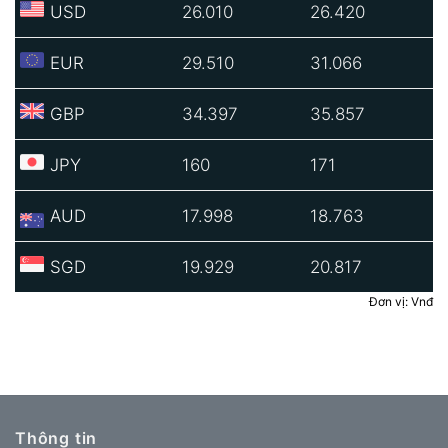
USD
26.010
26.420
EUR
29.510
31.066
GBP
34.397
35.857
JPY
160
171
AUD
17.998
18.763
SGD
19.929
20.817
Đơn vị: Vnđ
Thông tin