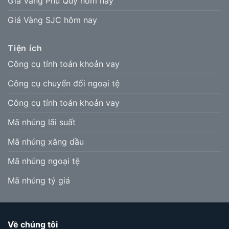
Giá Vàng Phú Quý hôm nay
Giá Vàng SJC hôm nay
Tiện ích
Công cụ tính toán khoản vay
Công cụ chuyển đổi ngoại tệ
Công cụ tính toán khoản vay
Mã nhúng lãi suất
Mã nhúng xăng dầu
Mã nhúng ngoại tệ
Mã nhúng tỷ giá
Về chúng tôi