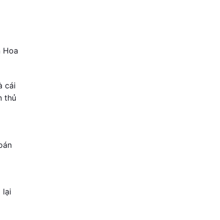
n Hoa
 cái
n thủ
oán
lại