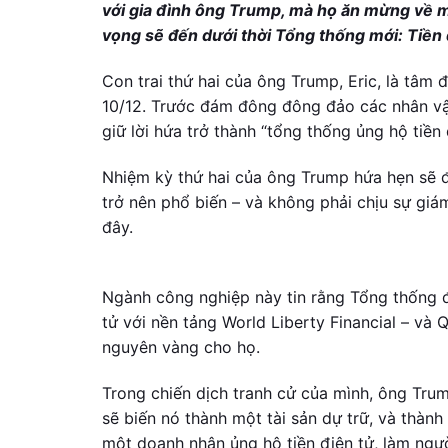
với gia đình ông Trump, mà họ ăn mừng về m
vọng sẽ đến dưới thời Tổng thống mới: Tiền 
Con trai thứ hai của ông Trump, Eric, là tâm
10/12. Trước đám đông đông đảo các nhân vậ
giữ lời hứa trở thành “tổng thống ủng hộ tiền
Nhiệm kỳ thứ hai của ông Trump hứa hẹn sẽ đ
trở nên phổ biến – và không phải chịu sự gi
đây.
Ngành công nghiệp này tin rằng Tổng thống đắ
tử với nền tảng World Liberty Financial – v
nguyên vàng cho họ.
Trong chiến dịch tranh cử của mình, ông Trum
sẽ biến nó thành một tài sản dự trữ, và thành
một doanh nhân ủng hộ tiền điện tử, làm ng