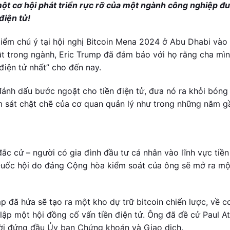
ột cơ hội phát triển rực rỡ của một ngành công nghiệp đ
điện tử!
 điểm chú ý tại hội nghị Bitcoin Mena 2024 ở Abu Dhabi vào
t trong ngành, Eric Trump đã đảm bảo với họ rằng cha mìn
 điện tử nhất” cho đến nay.
ánh dấu bước ngoặt cho tiền điện tử, đưa nó ra khỏi bóng 
ám sát chặt chẽ của cơ quan quản lý như trong những năm g
c cử – người có gia đình đầu tư cá nhân vào lĩnh vực tiền
à Quốc hội do đảng Cộng hòa kiểm soát của ông sẽ mở ra mộ
p đã hứa sẽ tạo ra một kho dự trữ bitcoin chiến lược, về c
 lập một hội đồng cố vấn tiền điện tử. Ông đã đề cử Paul At
ười đứng đầu Ủy ban Chứng khoán và Giao dịch.