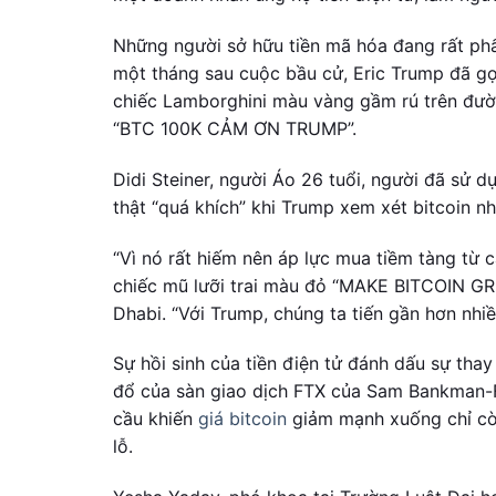
Những người sở hữu tiền mã hóa đang rất phấ
một tháng sau cuộc bầu cử, Eric Trump đã gọi
chiếc Lamborghini màu vàng gầm rú trên đườ
“BTC 100K CẢM ƠN TRUMP”.
Didi Steiner, người Áo 26 tuổi, người đã sử d
thật “quá khích” khi Trump xem xét bitcoin nh
“Vì nó rất hiếm nên áp lực mua tiềm tàng từ cá
chiếc mũ lưỡi trai màu đỏ “MAKE BITCOIN GR
Dhabi. “Với Trump, chúng ta tiến gần hơn nhiề
Sự hồi sinh của tiền điện tử đánh dấu sự thay
đổ của sàn giao dịch FTX của Sam Bankman-
cầu khiến
giá bitcoin
giảm mạnh xuống chỉ còn
lỗ.