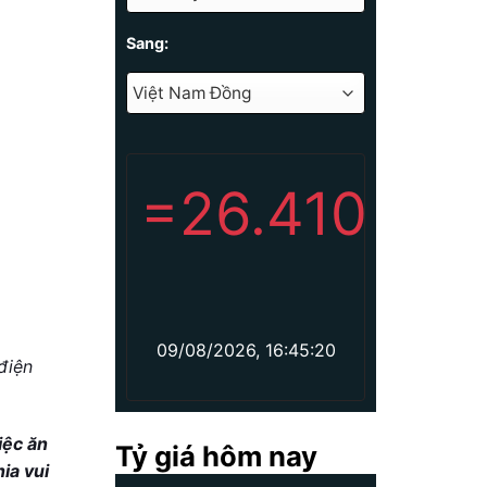
Sang:
=
26.410
09/08/2026, 16:45:20
điện
iệc ăn
Tỷ giá hôm nay
ia vui