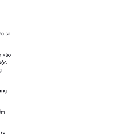
ệc sa
n vào
cuộc
g
ứng
iểm
 ty