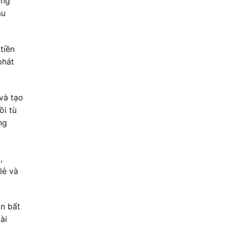
ang
ầu
tiền
phát
 và tạo
ồi tù
ng
,
lẻ và
òn bất
ài