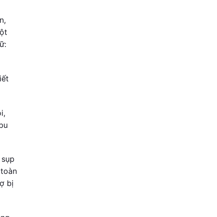
n,
ột
ữ:
iết
i,
bu
 sụp
 toàn
ợ bị