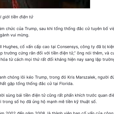
giới tiền điện tử
ậm chức của Trump, sau khi tổng thống đắc cử tuyên bố vi
ngành vui mừng.
ill Hughes, cố vấn cấp cao tại Consensys, công ty đã bị kiệ
p trường cứng rắn đối với tiền điện tử,” ông nói thêm, và 
hóa từ cách mọi thứ rất đối kháng hiện nay sang lập trườn
anh chóng lôi kéo Trump, trong đó Kris Marszalek, người đ
hất gặp tổng thống đắc cử tại Florida.
ời sùng bái tiền điện tử cũng rất phấn khích trước quan đ
 trong số họ đã ủng hộ mạnh mẽ tiền kỹ thuật số.
năm 2002 đến năm 2008, là thành viên ban cố vấn của công