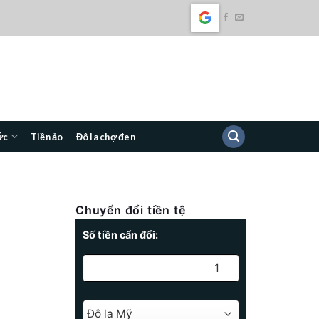
ức
Tiền ảo
Đô la chợ đen
Chuyển đổi tiền tệ
Số tiền cẩn đổi: