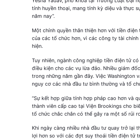
Yesha Yadav, phó khoa tại Trường Luật Đại họ
tính huyền thoại, mang tính kỳ diệu và thực s
năm nay”.
Một chính quyền thân thiện hơn với tiền điện 
của các tổ chức hơn, vì các công ty tài chính
hiện.
Tuy nhiên, ngành công nghiệp tiền điện tử có 
điều kiện cho các vụ lừa đảo. Nhiều giám đốc
trong những năm gần đây. Việc Washington và
nguy cơ các nhà đầu tư bình thường và tổ chức
“Sự kết hợp giữa tính hợp pháp cao hơn và quy
thành viên cấp cao tại Viện Brookings cho biế
tổ chức chắc chắn có thể gây ra một số rủi ro
Khi ngày càng nhiều nhà đầu tư quay trở lại t
lợi hơn so với các đợt suy thoái tiền điện tử