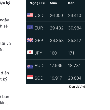
ược kỳ
Ngoại Tệ
Mua
Bán
USD
26.000
26.410
 ngày
h sẽ
EUR
29.432
30.984
GBP
34.353
35.812
tối và
ần
JPY
160
171
AUD
17.969
18.731
 điện
SGD
19.917
20.804
t kỷ
Đơn vị: Vnđ
ơ bản
kins,