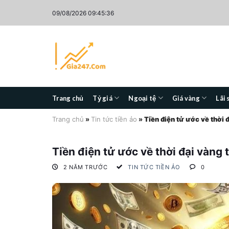
Skip
09/08/2026 09:45:37
to
content
Trang chủ
Tỷ giá
Ngoại tệ
Giá vàng
Lãi 
Trang chủ
»
Tin tức tiền ảo
»
Tiền điện tử ước về thời 
Tiền điện tử ước về thời đại vàng 
2 NĂM TRƯỚC
TIN TỨC TIỀN ẢO
0