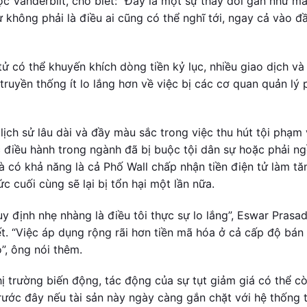
c Vanderbilt, cho biết: “Đây là một sự thay đổi gần như m
ự không phải là điều ai cũng có thể nghĩ tới, ngay cả vào đ
tử có thể khuyến khích dòng tiền kỷ lục, nhiều giao dịch và 
 truyền thống ít lo lắng hơn về việc bị các cơ quan quản lý 
lịch sử lâu dài và đầy màu sắc trong việc thu hút tội phạm
 điều hành trong ngành đã bị buộc tội dân sự hoặc phải ng
 có khả năng là cả Phố Wall chấp nhận tiền điện tử làm tă
 cuối cùng sẽ lại bị tổn hại một lần nữa.
 định nhẹ nhàng là điều tôi thực sự lo lắng”, Eswar Prasad
t. “Việc áp dụng rộng rãi hơn tiền mã hóa ở cả cấp độ bán 
”, ông nói thêm.
hị trường biến động, tác động của sự tụt giảm giá có thể c
 trước đây nếu tài sản này ngày càng gắn chặt với hệ thống t