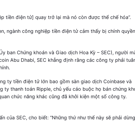
p tiền điện tử] quay trở lại mà nó còn được thể chế hóa”.
n, ngành công nghiệp tiền điện tử cảm thấy bị chính quyề
 Ủy ban Chứng khoán và Giao dịch Hoa Kỳ – SEC), người mà
itcoin Abu Dhabi, SEC khẳng định rằng các công ty phải tuâ
hính.
ng ty tiền điện tử lớn bao gồm sàn giao dịch Coinbase và
 ty thanh toán Ripple, chủ yếu cáo buộc họ bán chứng kh
quan chức năng khác cũng đã khởi kiện một số công ty.
vấn của SEC, cho biết: “Những thứ như thế này sẽ phải dừng 