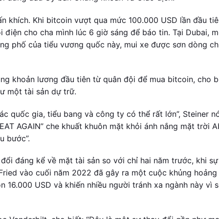
n khích. Khi bitcoin vượt qua mức 100.000 USD lần đầu tiê
 điện cho cha mình lúc 6 giờ sáng để báo tin. Tại Dubai, m
ng phố của tiểu vương quốc này, mui xe được sơn dòng ch
ụng khoản lương đầu tiên từ quân đội để mua bitcoin, cho b
ư một tài sản dự trữ.
c quốc gia, tiểu bang và công ty có thể rất lớn”, Steiner nó
EAT AGAIN” che khuất khuôn mặt khỏi ánh nắng mặt trời A
u bước”.
 đổi đáng kể về mặt tài sản so với chỉ hai năm trước, khi sự
Fried vào cuối năm 2022 đã gây ra một cuộc khủng hoảng
 16.000 USD và khiến nhiều người tránh xa ngành này vì s