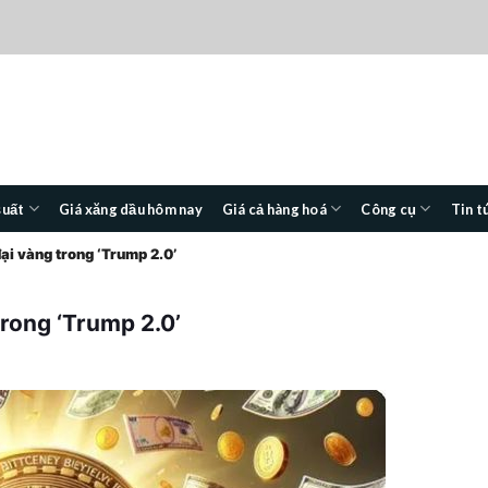
suất
Giá xăng dầu hôm nay
Giá cả hàng hoá
Công cụ
Tin t
đại vàng trong ‘Trump 2.0’
trong ‘Trump 2.0’