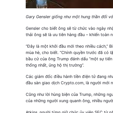
Gary Gensler giống như một hung thần đối với 
Gensler cho biết ông sẽ từ chức vào ngày nh
thải ông sẽ là ưu tiên hàng đầu – khiến toàn 
“Đây là một khởi đầu mới theo nhiều cách,” B
mùa hè, cho biết. “Chính quyền trước đã có lậ
bầu cử của ông Trump đánh dấu “một sự tiến 
thống nhất, ủng hộ thị trường”.
Các giám đốc điều hành tiền điện tử đang nh
đầu sàn giao dịch Crypto.com, là người mới n
Cũng như lời hùng biện của Trump, những ngư
của những người xung quanh ông, nhiều người
Atkins, người từng giữ chức ủy viên SEC từ 