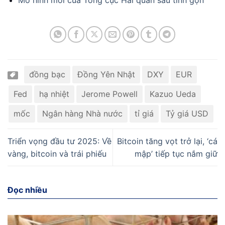
đồng bạc
Đồng Yên Nhật
DXY
EUR
Fed
hạ nhiệt
Jerome Powell
Kazuo Ueda
mốc
Ngân hàng Nhà nước
tỉ giá
Tỷ giá USD
Triển vọng đầu tư 2025: Về
Bitcoin tăng vọt trở lại, ‘cá
vàng, bitcoin và trái phiếu
mập’ tiếp tục nắm giữ
Đọc nhiều