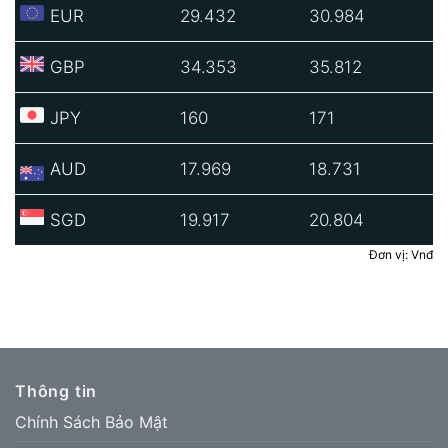
EUR
29.432
30.984
GBP
34.353
35.812
JPY
160
171
AUD
17.969
18.731
SGD
19.917
20.804
Đơn vị: Vnđ
Thông tin
Chính Sách Bảo Mật