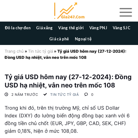
Skip
to
content
Đô la chợ đen
Giá xăng
Vàng thế giới
Vàng PNJ
Vàng SJC
Giá cà phê
Ngoại tệ
Trang chủ
»
Tin tức tỷ giá
»
Tỷ giá USD hôm nay (27-12-2024):
Đồng USD hạ nhiệt, vẫn neo trên mốc 108
Tỷ giá USD hôm nay (27-12-2024): Đồng
USD hạ nhiệt, vẫn neo trên mốc 108
2 NĂM TRƯỚC
TIN TỨC TỶ GIÁ
0
Trong khi đó, trên thị trường Mỹ, chỉ số US Dollar
Index (DXY) đo lường biến động đồng bạc xanh với 6
đồng tiền chủ chốt (EUR, JPY, GBP, CAD, SEK, CHF)
giảm 0,18%, hiện ở mức 108,08.