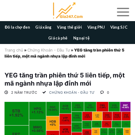
Skip
to
content
Đô la chợ đen
Giá xăng
Vàng thế giới
Vàng PNJ
Vàng SJC
Giá cà phê
Ngoại tệ
Trang chủ
»
Chứng Khoán - Đầu Tư
»
YEG tăng trần phiên thứ 5
liên tiếp, một mã ngành nhựa lập đỉnh mới
YEG tăng trần phiên thứ 5 liên tiếp, một
mã ngành nhựa lập đỉnh mới
2 NĂM TRƯỚC
CHỨNG KHOÁN - ĐẦU TƯ
0