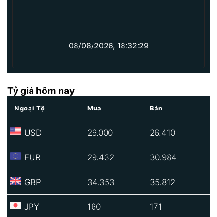
08/08/2026, 18:32:29
Tỷ giá hôm nay
Ngoại Tệ
Mua
Bán
USD
26.000
26.410
EUR
29.432
30.984
GBP
34.353
35.812
JPY
160
171