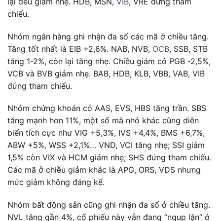
lại đều giảm nhẹ. HDB, MSN,
VIB
, VRE đứng tham
chiếu.
Nhóm ngân hàng ghi nhận đa số các mã ở chiều tăng.
Tăng tốt nhất là EIB +2,6%. NAB, NVB,
OCB
, SSB, STB
tăng 1-2%, còn lại tăng nhẹ. Chiều giảm có PGB -2,5%,
VCB và BVB giảm nhẹ. BAB, HDB, KLB, VBB, VAB, VIB
đứng tham chiếu.
Nhóm chứng khoán có AAS, EVS, HBS tăng trần. SBS
tăng mạnh hơn 11%, một số mã nhỏ khác cũng diễn
biến tích cực như VIG +5,3%, IVS +4,4%, BMS +6,7%,
ABW +5%, WSS +2,1%… VND, VCI tăng nhẹ; SSI giảm
1,5% còn VIX và HCM giảm nhẹ; SHS đứng tham chiếu.
Các mã ở chiều giảm khác là APG, ORS, VDS nhưng
mức giảm không đáng kể.
Nhóm bất động sản cũng ghi nhận đa số ở chiều tăng.
NVL tăng gần 4%, cổ phiếu này vẫn đang “ngụp lặn” ở