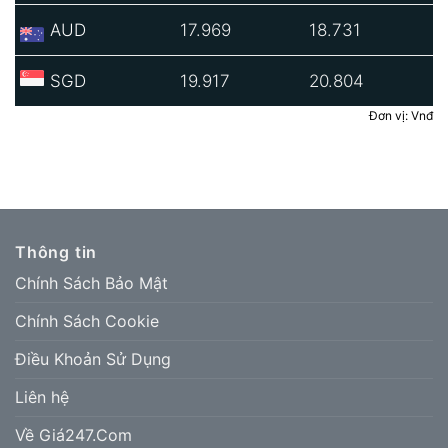
AUD
17.969
18.731
SGD
19.917
20.804
Đơn vị: Vnđ
Thông tin
Chính Sách Bảo Mật
Chính Sách Cookie
Điều Khoản Sử Dụng
Liên hệ
Về Giá247.Com