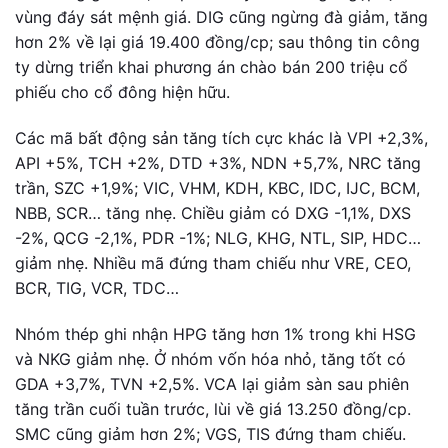
vùng đáy sát mệnh giá. DIG cũng ngừng đà giảm, tăng
hơn 2% về lại giá 19.400 đồng/cp; sau thông tin công
ty dừng triển khai phương án chào bán 200 triệu cổ
phiếu cho cổ đông hiện hữu.
Các mã bất động sản tăng tích cực khác là VPI +2,3%,
API +5%, TCH +2%, DTD +3%, NDN +5,7%, NRC tăng
trần, SZC +1,9%; VIC, VHM, KDH, KBC, IDC, IJC, BCM,
NBB, SCR… tăng nhẹ. Chiều giảm có DXG -1,1%, DXS
-2%, QCG -2,1%, PDR -1%; NLG, KHG, NTL, SIP, HDC…
giảm nhẹ. Nhiều mã đứng tham chiếu như VRE, CEO,
BCR, TIG, VCR, TDC…
Nhóm thép ghi nhận HPG tăng hơn 1% trong khi HSG
và NKG giảm nhẹ. Ở nhóm vốn hóa nhỏ, tăng tốt có
GDA +3,7%, TVN +2,5%. VCA lại giảm sàn sau phiên
tăng trần cuối tuần trước, lùi về giá 13.250 đồng/cp.
SMC cũng giảm hơn 2%; VGS, TIS đứng tham chiếu.