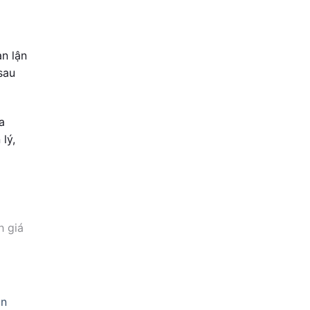
an lận
sau
a
lý,
h giá
ẫn