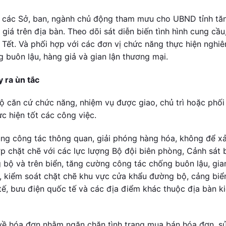
ới các Sở, ban, ngành chủ động tham mưu cho UBND tỉnh tă
giá trên địa bàn. Theo dõi sát diễn biến tình hình cung cầu,
u Tết. Và phối hợp với các đơn vị chức năng thực hiện nghiê
g buôn lậu, hàng giả và gian lận thương mại.
 ra ùn tắc
ộ căn cứ chức năng, nhiệm vụ được giao, chủ trì hoặc phối
ực hiện tốt các công việc.
ung công tác thông quan, giải phóng hàng hóa, không để xả
ợp chặt chẽ với các lực lượng Bộ đội biên phòng, Cảnh sát 
g bộ và trên biển, tăng cường công tác chống buôn lậu, gia
, kiểm soát chặt chẽ khu vực cửa khẩu đường bộ, cảng biể
ế, bưu điện quốc tế và các địa điểm khác thuộc địa bàn k
về hóa đơn nhằm ngăn chặn tình trạng mua bán hóa đơn, s