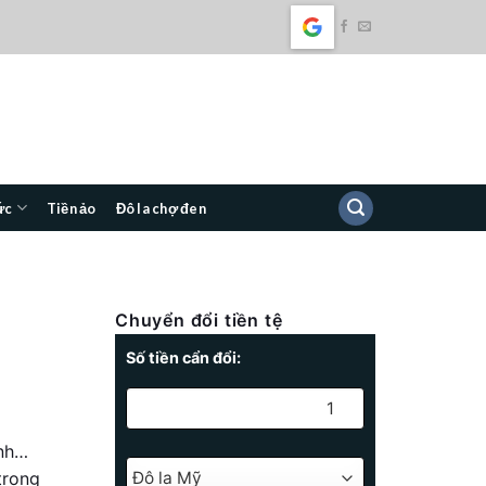
ức
Tiền ảo
Đô la chợ đen
Chuyển đổi tiền tệ
Số tiền cẩn đổi:
ính…
trong