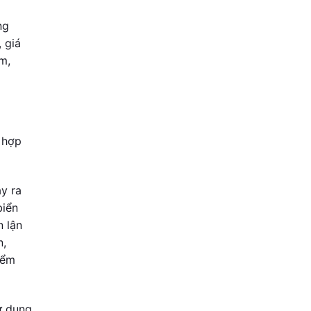
ng
 giá
m,
 hợp
y ra
biển
n lận
n,
iểm
ử dụng