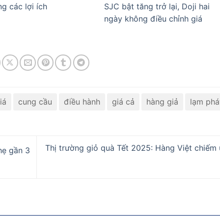
g các lợi ích
SJC bật tăng trở lại, Doji hai
ngày không điều chỉnh giá
iá
cung cầu
điều hành
giá cả
hàng giả
lạm phá
Thị trường giỏ quà Tết 2025: Hàng Việt chiếm 
hẹ gần 3