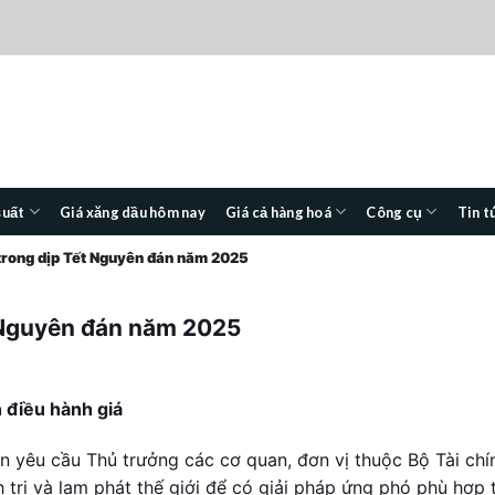
suất
Giá xăng dầu hôm nay
Giá cả hàng hoá
Công cụ
Tin t
 trong dịp Tết Nguyên đán năm 2025
t Nguyên đán năm 2025
h điều hành giá
ản yêu cầu Thủ trưởng các cơ quan, đơn vị thuộc Bộ Tài ch
nh trị và lạm phát thế giới để có giải pháp ứng phó phù hợp 