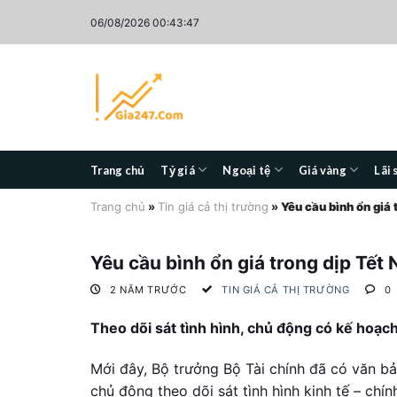
Skip
06/08/2026 00:43:48
to
content
Trang chủ
Tỷ giá
Ngoại tệ
Giá vàng
Lãi 
Trang chủ
»
Tin giá cả thị trường
»
Yêu cầu bình ổn giá
Yêu cầu bình ổn giá trong dịp Tế
2 NĂM TRƯỚC
TIN GIÁ CẢ THỊ TRƯỜNG
0
Theo dõi sát tình hình, chủ động có kế hoạc
Mới đây, Bộ trưởng Bộ Tài chính đã có văn b
chủ động theo dõi sát tình hình kinh tế – chí