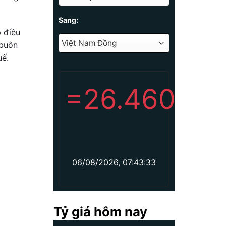
Sang:
p điều
 buôn
uế.
=
26.460
06/08/2026, 07:43:33
Tỷ giá hôm nay