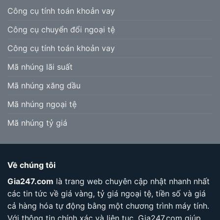
Công cụ tính toán khoản vay
Công cụ chuyển đổi ngoại tệ
Công cụ tính toán khoản vay
Mã nhúng lãi suất
Mã nhúng xăng dầu
Mã nhúng ngoại tệ
Mã nhúng tỷ giá
Về chúng tôi
Gia247.com
là trang web chuyên cập nhật nhanh nhất
các tin tức về giá vàng, tỷ giá ngoại tệ, tiền số và giá
cả hàng hóa tự động bằng một chương trình máy tính.
Với thông tin chính xác và liên tục, Gia247.com giúp