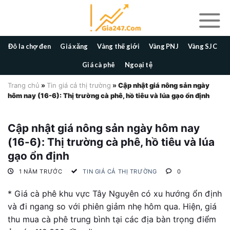
Skip
to
content
Đô la chợ đen
Giá xăng
Vàng thế giới
Vàng PNJ
Vàng SJC
Giá cà phê
Ngoại tệ
Trang chủ
»
Tin giá cả thị trường
»
Cập nhật giá nông sản ngày
hôm nay (16-6): Thị trường cà phê, hồ tiêu và lúa gạo ổn định
Cập nhật giá nông sản ngày hôm nay
(16-6): Thị trường cà phê, hồ tiêu và lúa
gạo ổn định
1 NĂM TRƯỚC
TIN GIÁ CẢ THỊ TRƯỜNG
0
* Giá cà phê khu vực Tây Nguyên có xu hướng ổn định
và đi ngang so với phiên giảm nhẹ hôm qua. Hiện, giá
thu mua cà phê trung bình tại các địa bàn trọng điểm