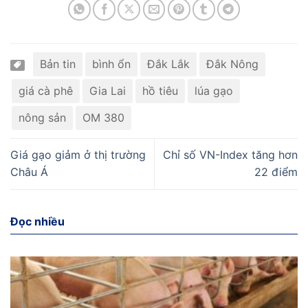
Bản tin
bình ổn
Đắk Lắk
Đắk Nông
giá cà phê
Gia Lai
hồ tiêu
lúa gạo
nông sản
OM 380
Giá gạo giảm ở thị trường
Chỉ số VN-Index tăng hơn
Châu Á
22 điểm
Đọc nhiều