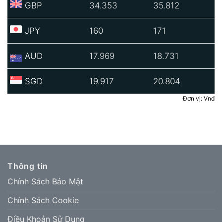
GBP
34.353
35.812
JPY
160
171
AUD
17.969
18.731
SGD
19.917
20.804
Đơn vị: Vnđ
Thông tin
Chính Sách Bảo Mật
Chính Sách Cookie
Điều Khoản Sử Dụng