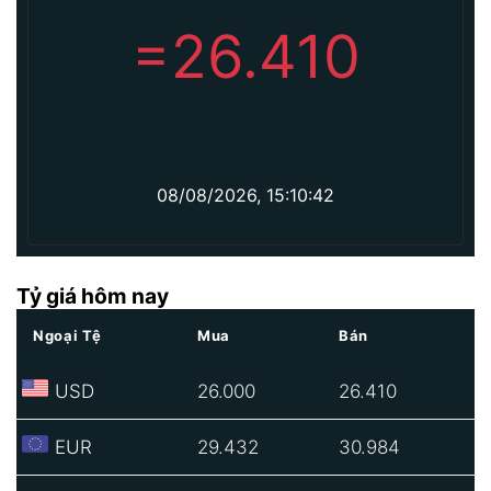
=
26.410
08/08/2026, 15:10:42
Tỷ giá hôm nay
Ngoại Tệ
Mua
Bán
USD
26.000
26.410
EUR
29.432
30.984